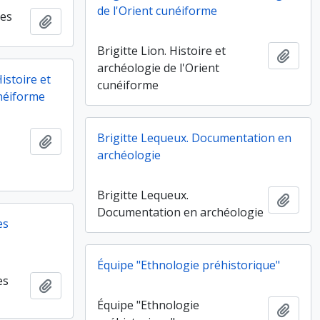
de l'Orient cunéiforme
res
Ajouter au presse-papier
Brigitte Lion. Histoire et
Ajout
archéologie de l'Orient
istoire et
cunéiforme
unéiforme
Brigitte Lequeux. Documentation en
Ajouter au presse-papier
archéologie
Brigitte Lequeux.
Ajout
Documentation en archéologie
es
Équipe "Ethnologie préhistorique"
es
Ajouter au presse-papier
Équipe "Ethnologie
Ajout