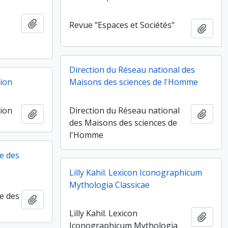
Ajouter au presse-papier
Revue "Espaces et Sociétés"
Ajout
Direction du Réseau national des
tion
Maisons des sciences de l'Homme
tion
Direction du Réseau national
Ajouter au presse-papier
Ajout
des Maisons des sciences de
l'Homme
ie des
Lilly Kahil. Lexicon Iconographicum
Mythologia Classicae
ie des
Ajouter au presse-papier
Lilly Kahil. Lexicon
Ajout
Iconographicum Mythologia