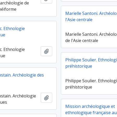
 archéologie de
unéiforme
Marielle Santoni. Archéolo
l'Asie centrale
c. Ethnologie
Marielle Santoni. Archéolo
que
de l'Asie centrale
c. Ethnologie
Ajouter au presse-papier
que
Philippe Soulier. Ethnolog
préhistorique
stain. Archéologie des
Philippe Soulier. Ethnolog
préhistorique
stain. Archéologie
Ajouter au presse-papier
ques
Mission archéologique et
ethnologique française a