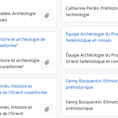
Catherine Perlès. Préhisto
vallée. Archéologie
technologie
Ajouter au presse-papier
ques
Équipe Archéologie du Pr
toire et archéologie de
hellénistique et romain
unéiforme"
Équipe Archéologie du Pr
toire et archéologie
Orient hellénistique et ro
Ajouter au presse-papier
t cunéiforme"
Fanny Bocquentin. Ethnol
nnès. Histoire et
préhistorique
e de l'Orient cunéiforme
Fanny Bocquentin. Ethnol
nnès. Histoire et
préhistorique
Ajouter au presse-papier
 de l'Orient