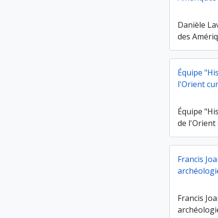
Danièle La
des Améri
Équipe "His
l'Orient c
Équipe "His
de l'Orien
Francis Joa
archéologi
Francis Joa
archéologie