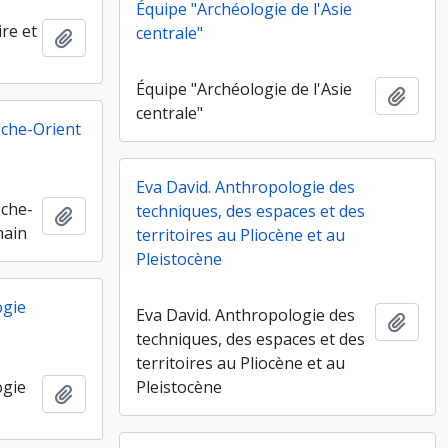
Équipe "Archéologie de l'Asie
ire et
centrale"
Ajouter au presse-papier
Équipe "Archéologie de l'Asie
Ajout
centrale"
oche-Orient
Eva David. Anthropologie des
oche-
techniques, des espaces et des
Ajouter au presse-papier
main
territoires au Pliocène et au
Pleistocène
ogie
Eva David. Anthropologie des
Ajout
techniques, des espaces et des
territoires au Pliocène et au
ogie
Pleistocène
Ajouter au presse-papier