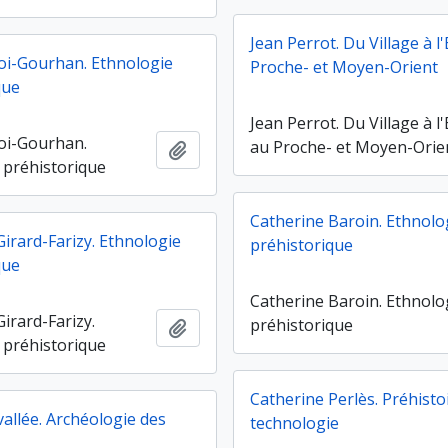
Jean Perrot. Du Village à l'
roi-Gourhan. Ethnologie
Proche- et Moyen-Orient
que
Jean Perrot. Du Village à l'
roi-Gourhan.
au Proche- et Moyen-Orie
Ajouter au presse-papier
 préhistorique
Catherine Baroin. Ethnolo
irard-Farizy. Ethnologie
préhistorique
que
Catherine Baroin. Ethnolo
irard-Farizy.
préhistorique
Ajouter au presse-papier
 préhistorique
Catherine Perlès. Préhisto
allée. Archéologie des
technologie