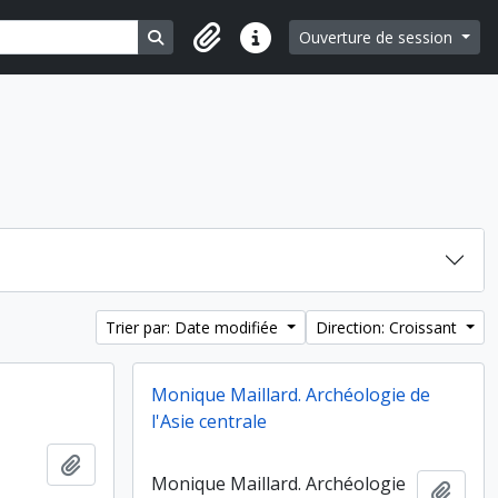
Search in browse page
Ouverture de session
Liens rapides
Trier par: Date modifiée
Direction: Croissant
Monique Maillard. Archéologie de
l'Asie centrale
Ajouter au presse-papier
Monique Maillard. Archéologie
Ajout