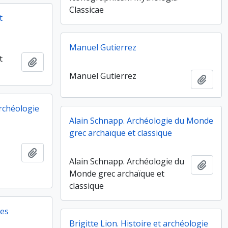
Classicae
t
Manuel Gutierrez
t
Ajouter au presse-papier
Manuel Gutierrez
Ajout
archéologie
Alain Schnapp. Archéologie du Monde
grec archaïque et classique
Ajouter au presse-papier
Alain Schnapp. Archéologie du
Ajout
Monde grec archaïque et
classique
res
Brigitte Lion. Histoire et archéologie