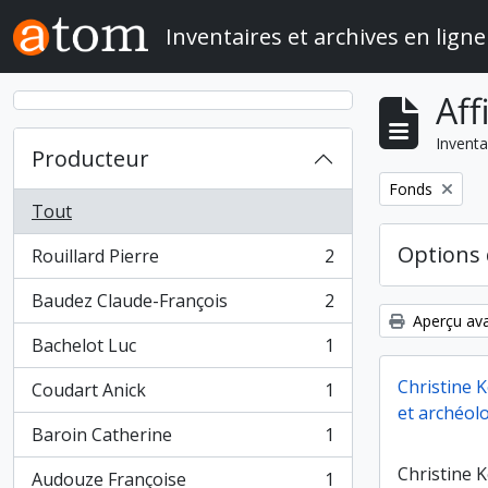
Skip to main content
Inventaires et archives en ligne
Aff
Inventa
Producteur
Remove filter:
Fonds
Tout
Options 
Rouillard Pierre
2
, 2 résultats
Baudez Claude-François
2
, 2 résultats
Aperçu ava
Bachelot Luc
1
, 1 résultats
Christine 
Coudart Anick
1
, 1 résultats
et archéol
Baroin Catherine
1
, 1 résultats
Christine 
Audouze Françoise
1