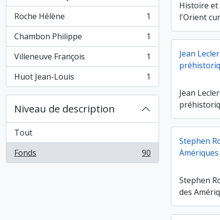
, 1 résultats
Histoire et
Roche Hélène
1
l'Orient c
, 1 résultats
Chambon Philippe
1
, 1 résultats
Jean Lecler
Villeneuve François
1
, 1 résultats
préhistori
Huot Jean-Louis
1
, 1 résultats
Jean Lecler
préhistori
Niveau de description
Tout
Stephen Ro
Fonds
90
Amériques
, 90 résultats
Stephen Ro
des Améri