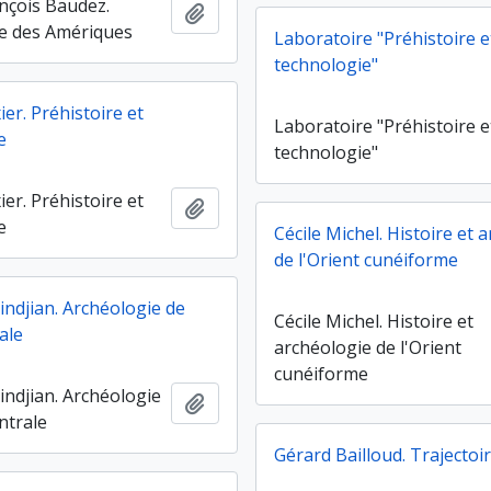
nçois Baudez.
Ajouter au presse-papier
e des Amériques
Laboratoire "Préhistoire e
technologie"
ier. Préhistoire et
Laboratoire "Préhistoire e
e
technologie"
ier. Préhistoire et
Ajouter au presse-papier
e
Cécile Michel. Histoire et 
de l'Orient cunéiforme
indjian. Archéologie de
Cécile Michel. Histoire et
rale
archéologie de l'Orient
cunéiforme
indjian. Archéologie
Ajouter au presse-papier
entrale
Gérard Bailloud. Trajectoi