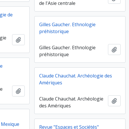
de l'Asie centrale
gie de
Gilles Gaucher. Ethnologie
préhistorique
gie
Ajouter au presse-papier
Gilles Gaucher. Ethnologie
Ajout
préhistorique
ie
Claude Chauchat. Archéologie des
Amériques
ie
Ajouter au presse-papier
Claude Chauchat. Archéologie
Ajout
des Amériques
u Mexique
Revue "Espaces et Sociétés"