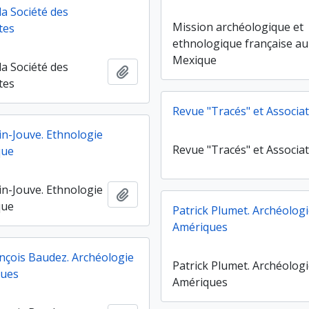
la Société des
Mission archéologique et
tes
ethnologique française au
Mexique
la Société des
Ajouter au presse-papier
tes
Revue "Tracés" et Associa
in-Jouve. Ethnologie
Revue "Tracés" et Associa
que
in-Jouve. Ethnologie
Ajouter au presse-papier
que
Patrick Plumet. Archéolog
Amériques
nçois Baudez. Archéologie
Patrick Plumet. Archéolog
ques
Amériques