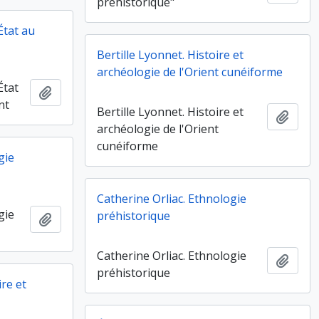
préhistorique"
État au
Bertille Lyonnet. Histoire et
archéologie de l'Orient cunéiforme
État
Ajouter au presse-papier
nt
Bertille Lyonnet. Histoire et
Ajout
archéologie de l'Orient
cunéiforme
gie
Catherine Orliac. Ethnologie
gie
préhistorique
Ajouter au presse-papier
Catherine Orliac. Ethnologie
Ajout
préhistorique
ire et