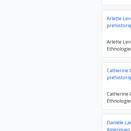
Arlette Le
préhistori
Arlette Le
Ethnologie
Catherine G
préhistori
Catherine G
Ethnologie
Danièle Lav
Amériques