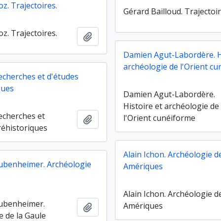
z. Trajectoires.
Gérard Bailloud. Trajectoi
z. Trajectoires.
Ajouter au presse-papier
Damien Agut-Labordère. H
archéologie de l'Orient c
recherches et d'études
ques
Damien Agut-Labordère.
Histoire et archéologie de
recherches et
l'Orient cunéiforme
Ajouter au presse-papier
réhistoriques
Alain Ichon. Archéologie d
ubenheimer. Archéologie
Amériques
Alain Ichon. Archéologie d
ubenheimer.
Amériques
Ajouter au presse-papier
e de la Gaule