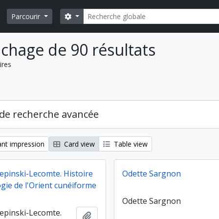
Rechercher
Search options
Parcourir
ichage de 90 résultats
ires
de recherche avancée
nt impression
Card view
Table view
Kepinski-Lecomte. Histoire
Odette Sargnon
ogie de l'Orient cunéiforme
Odette Sargnon
Kepinski-Lecomte.
Ajouter au presse-papier