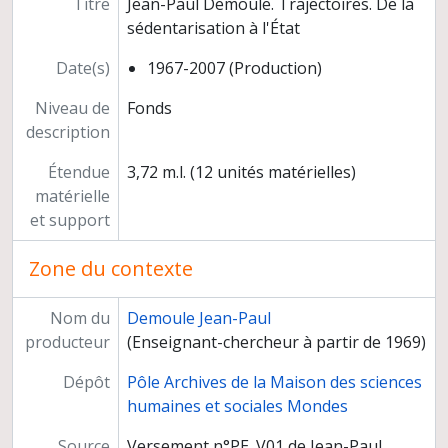
Titre
Jean-Paul Demoule. Trajectoires. De la
sédentarisation à l'État
Date(s)
1967-2007 (Production)
Niveau de
Fonds
description
Étendue
3,72 m.l. (12 unités matérielles)
matérielle
et support
Zone du contexte
Nom du
Demoule Jean-Paul
producteur
(Enseignant-chercheur à partir de 1969)
Dépôt
Pôle Archives de la Maison des sciences
humaines et sociales Mondes
Source
Versement n°PE_V01 de Jean-Paul