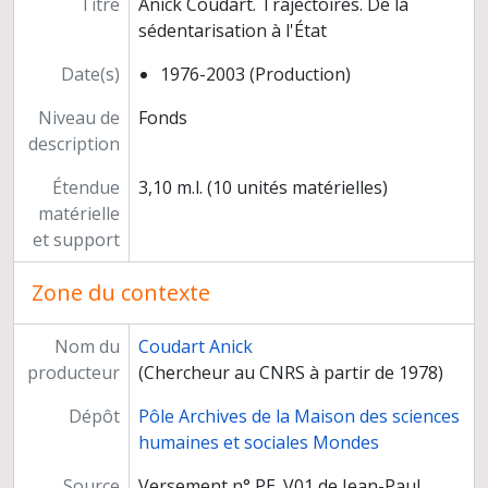
Titre
Anick Coudart. Trajectoires. De la
sédentarisation à l'État
Date(s)
1976-2003 (Production)
Niveau de
Fonds
description
Étendue
3,10 m.l. (10 unités matérielles)
matérielle
et support
Zone du contexte
Nom du
Coudart Anick
producteur
(Chercheur au CNRS à partir de 1978)
Dépôt
Pôle Archives de la Maison des sciences
humaines et sociales Mondes
Source
Versement n° PE_V01 de Jean-Paul