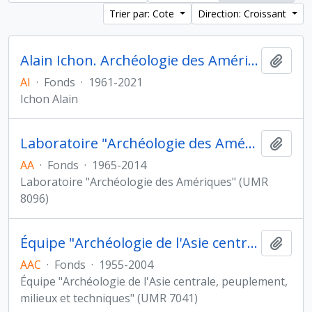
Trier par: Cote
Direction: Croissant
Alain Ichon. Archéologie des Amériques
Ajout
AI
·
Fonds
·
1961-2021
Ichon Alain
Laboratoire "Archéologie des Amériques"
Ajout
AA
·
Fonds
·
1965-2014
Laboratoire "Archéologie des Amériques" (UMR
8096)
Équipe "Archéologie de l'Asie centrale"
Ajout
AAC
·
Fonds
·
1955-2004
Équipe "Archéologie de l'Asie centrale, peuplement,
milieux et techniques" (UMR 7041)