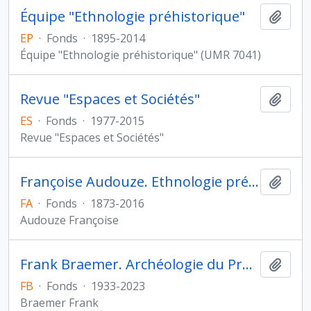
Équipe "Ethnologie préhistorique"
Ajout
EP
·
Fonds
·
1895-2014
Équipe "Ethnologie préhistorique" (UMR 7041)
Revue "Espaces et Sociétés"
Ajout
ES
·
Fonds
·
1977-2015
Revue "Espaces et Sociétés"
Françoise Audouze. Ethnologie préhistorique
Ajout
FA
·
Fonds
·
1873-2016
Audouze Françoise
Frank Braemer. Archéologie du Proche-Orient hellénistique et romain
Ajout
FB
·
Fonds
·
1933-2023
Braemer Frank