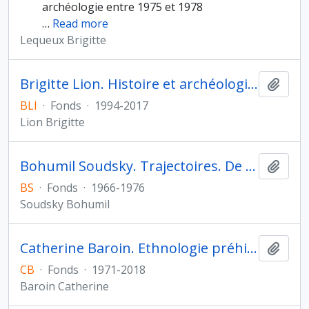
archéologie entre 1975 et 1978
…
Read more
Lequeux Brigitte
Brigitte Lion. Histoire et archéologie de l'Orient cunéiforme
Ajout
BLI
·
Fonds
·
1994-2017
Lion Brigitte
Bohumil Soudsky. Trajectoires. De la sédentarisation à l'État
Ajout
BS
·
Fonds
·
1966-1976
Soudsky Bohumil
Catherine Baroin. Ethnologie préhistorique
Ajout
CB
·
Fonds
·
1971-2018
Baroin Catherine