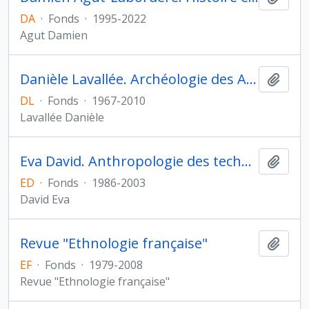
DA
·
Fonds
·
1995-2022
Agut Damien
Danièle Lavallée. Archéologie des Amériques
Ajout
DL
·
Fonds
·
1967-2010
Lavallée Danièle
Eva David. Anthropologie des techniques, des espaces et des territoires au Pliocène et au Pleistocène
Ajout
ED
·
Fonds
·
1986-2003
David Eva
Revue "Ethnologie française"
Ajout
EF
·
Fonds
·
1979-2008
Revue "Ethnologie française"