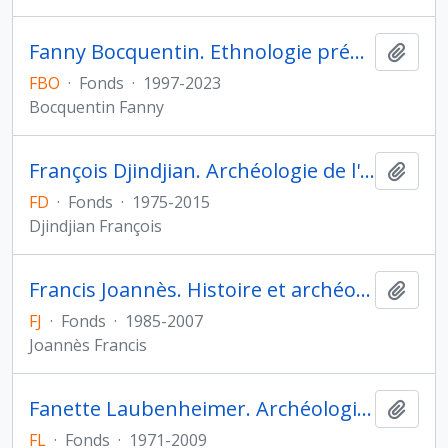
Fanny Bocquentin. Ethnologie préhistorique
Ajout
FBO
·
Fonds
·
1997-2023
Bocquentin Fanny
François Djindjian. Archéologie de l'Asie centrale
Ajout
FD
·
Fonds
·
1975-2015
Djindjian François
Francis Joannès. Histoire et archéologie de l'Orient cunéiforme
Ajout
FJ
·
Fonds
·
1985-2007
Joannès Francis
Fanette Laubenheimer. Archéologie de la Gaule
Ajout
FL
·
Fonds
·
1971-2009