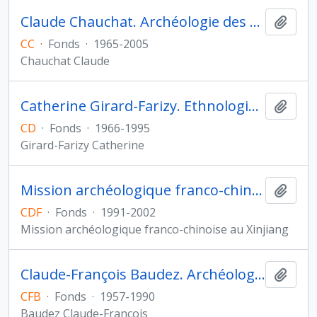
Claude Chauchat. Archéologie des Amériques
Ajout
CC
·
Fonds
·
1965-2005
Chauchat Claude
Catherine Girard-Farizy. Ethnologie préhistorique
Ajout
CD
·
Fonds
·
1966-1995
Girard-Farizy Catherine
Mission archéologique franco-chinoise au Xinjiang (Chine)
Ajout
CDF
·
Fonds
·
1991-2002
Mission archéologique franco-chinoise au Xinjiang
Claude-François Baudez. Archéologie des Amériques
Ajout
CFB
·
Fonds
·
1957-1990
Baudez Claude-François