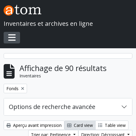
Skip to main content
Inventaires et archives en ligne
Toggle navigation
Affichage de 90 résultats
Inventaires
Remove filter:
Fonds
Options de recherche avancée
Aperçu avant impression
Card view
Table view
Trier par: Pertinence
Direction: Décroissant