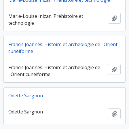
Marie-Louise Inizan. Préhistoire et technologie
Marie-Louise Inizan. Préhistoire et
Ajout
technologie
Francis Joannès. Histoire et archéologie de l'Orient
cunéiforme
Francis Joannès. Histoire et archéologie de
Ajout
l'Orient cunéiforme
Odette Sargnon
Odette Sargnon
Ajout