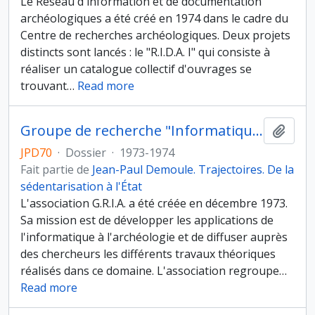
Le Réseau d'information et de documentation
archéologiques a été créé en 1974 dans le cadre du
Centre de recherches archéologiques. Deux projets
distincts sont lancés : le "R.I.D.A. I" qui consiste à
réaliser un catalogue collectif d'ouvrages se
trouvant
…
Read more
Groupe de recherche "Informatique et archéologie"
Ajout
JPD70
·
Dossier
·
1973-1974
Fait partie de
Jean-Paul Demoule. Trajectoires. De la
sédentarisation à l'État
L'association G.R.I.A. a été créée en décembre 1973.
Sa mission est de développer les applications de
l'informatique à l'archéologie et de diffuser auprès
des chercheurs les différents travaux théoriques
réalisés dans ce domaine. L'association regroupe
…
Read more