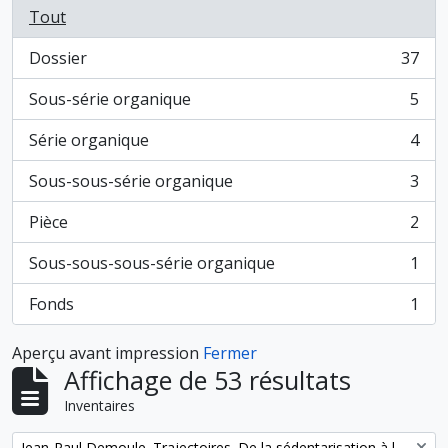
Tout
Dossier
37
, 37 résultats
Sous-série organique
5
, 5 résultats
Série organique
4
, 4 résultats
Sous-sous-série organique
3
, 3 résultats
Pièce
2
, 2 résultats
Sous-sous-sous-série organique
1
, 1 résultats
Fonds
1
, 1 résultats
Aperçu avant impression
Fermer
Affichage de 53 résultats
Inventaires
Remove filter:
Jean-Paul Demoule. Trajectoires. De la sédentarisation à l'État