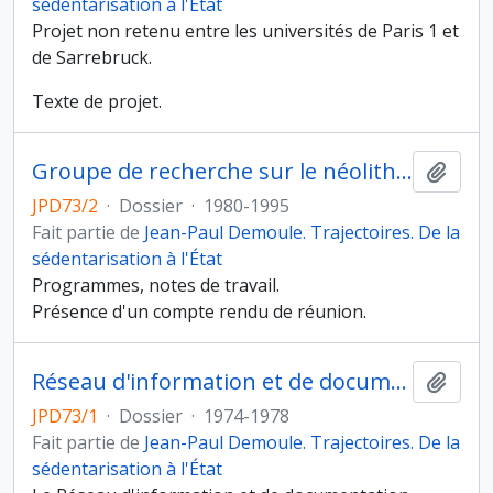
sédentarisation à l'État
Projet non retenu entre les universités de Paris 1 et
de Sarrebruck.
Texte de projet.
Groupe de recherche sur le néolithique du Bassin parisien
Ajout
JPD73/2
·
Dossier
·
1980-1995
Fait partie de
Jean-Paul Demoule. Trajectoires. De la
sédentarisation à l'État
Programmes, notes de travail.
Présence d'un compte rendu de réunion.
Réseau d'information et de documentation archéologiques
Ajout
JPD73/1
·
Dossier
·
1974-1978
Fait partie de
Jean-Paul Demoule. Trajectoires. De la
sédentarisation à l'État