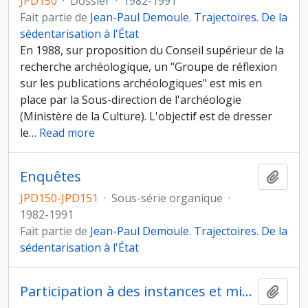
JPD150
·
Dossier
·
1982-1991
Fait partie de
Jean-Paul Demoule. Trajectoires. De la
sédentarisation à l'État
En 1988, sur proposition du Conseil supérieur de la
recherche archéologique, un "Groupe de réflexion
sur les publications archéologiques" est mis en
place par la Sous-direction de l'archéologie
(Ministère de la Culture). L'objectif est de dresser
le
…
Read more
Enquêtes
Ajout
JPD150-JPD151
·
Sous-série organique
·
1982-1991
Fait partie de
Jean-Paul Demoule. Trajectoires. De la
sédentarisation à l'État
Participation à des instances et missions d'expertise
Ajout