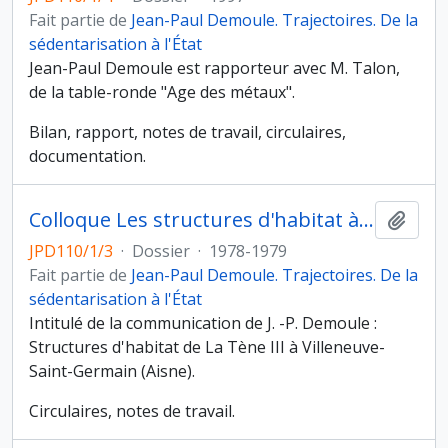
Fait partie de
Jean-Paul Demoule. Trajectoires. De la
sédentarisation à l'État
Jean-Paul Demoule est rapporteur avec M. Talon,
de la table-ronde "Age des métaux".
Bilan, rapport, notes de travail, circulaires,
documentation.
Colloque Les structures d'habitat à l'Age du fer en Europe tempérée, Levroux (27 au 29 octobre 1978)
Ajout
JPD110/1/3
·
Dossier
·
1978-1979
Fait partie de
Jean-Paul Demoule. Trajectoires. De la
sédentarisation à l'État
Intitulé de la communication de J. -P. Demoule :
Structures d'habitat de La Tène III à Villeneuve-
Saint-Germain (Aisne).
Circulaires, notes de travail.