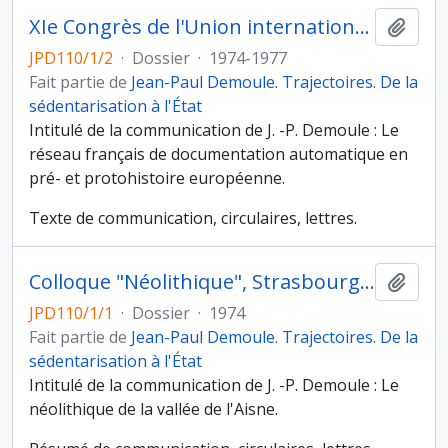
XIe Congrès de l'Union internationale des sciences préhistoriques et protohistoriques, Nice (13 au 18 septembre 1976)
Ajout
JPD110/1/2
·
Dossier
·
1974-1977
Fait partie de
Jean-Paul Demoule. Trajectoires. De la
sédentarisation à l'État
Intitulé de la communication de J. -P. Demoule : Le
réseau français de documentation automatique en
pré- et protohistoire européenne.
Texte de communication, circulaires, lettres.
Colloque "Néolithique", Strasbourg (19 au 20 octobre 1974)
Ajout
JPD110/1/1
·
Dossier
·
1974
Fait partie de
Jean-Paul Demoule. Trajectoires. De la
sédentarisation à l'État
Intitulé de la communication de J. -P. Demoule : Le
néolithique de la vallée de l'Aisne.