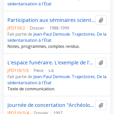
sédentarisation à l'État
Participation aux séminaires scientifiques de l'équipe Protohistoire européenne
Ajout
JPD110/2
·
Dossier
·
1988-1999
Fait partie de
Jean-Paul Demoule. Trajectoires. De la
sédentarisation à l'État
Notes, programmes, comptes rendus.
L'espace funéraire. L'exemple de l'Age du fer, communication de J. -P. Demoule à un colloque non identifié
Ajout
JPD110/1/5
·
Pièce
·
s.d.
Fait partie de
Jean-Paul Demoule. Trajectoires. De la
sédentarisation à l'État
Texte de communication.
Journée de concertation "Archéologie en Picardie" organisée par le laboratoire d'archéologie de l'Université de Picardie et le Service régional de l'archéologie de Picardie, Amiens (avril 1997)
Ajout
JPD110/1/4
·
Dossier
·
1997