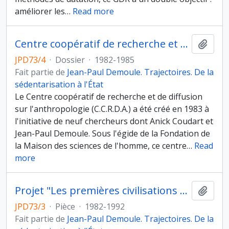
améliorer les
…
Read more
Centre coopératif de recherche et de diffusion sur l'anthropologie
Ajout
JPD73/4
·
Dossier
·
1982-1985
Fait partie de
Jean-Paul Demoule. Trajectoires. De la
sédentarisation à l'État
Le Centre coopératif de recherche et de diffusion
sur l'anthropologie (C.C.R.D.A.) a été créé en 1983 à
l'initiative de neuf chercheurs dont Anick Coudart et
Jean-Paul Demoule. Sous l'égide de la Fondation de
la Maison des sciences de l'homme, ce centre
…
Read
more
Projet "Les premières civilisations protohistoriques de l'Allemagne du sud-ouest et du nord de la France : relations et évolutions"
Ajout
JPD73/3
·
Pièce
·
1982-1992
Fait partie de
Jean-Paul Demoule. Trajectoires. De la