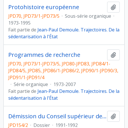
Protohistoire européenne
Ajout
JPD70, JPD73/1-JPD73/5
·
Sous-série organique
·
1973-1995
Fait partie de
Jean-Paul Demoule. Trajectoires. De la
sédentarisation à l'État
Programmes de recherche
Ajout
JPD70, JPD73/1-JPD73/5, JPD80-JPD83, JPD84/1-
JPD84/5, JPD85, JPD86/1-JPD86/2, JPD90/1-JPD90/3,
JPD91/1-JPD91/4
·
Série organique
·
1973-2007
Fait partie de
Jean-Paul Demoule. Trajectoires. De la
sédentarisation à l'État
Démission du Conseil supérieur de la recherche archéologique
Ajout
JPD154/2
·
Dossier
·
1991-1992