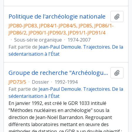
Politique de l'archéologie nationale
Ajout
JPD80-JPD83, JPD84/1-JPD84/5, JPD85, JPD86/1-
JPD86/2, JPD90/1-JPD90/3, JPD91/1-JPD91/4
·
Sous-série organique
·
1974-2007
Fait partie de
Jean-Paul Demoule. Trajectoires. De la
sédentarisation à l'État
Groupe de recherche "Archéologues-dateurs"
Ajout
JPD73/5
·
Dossier
·
1992-1994
Fait partie de
Jean-Paul Demoule. Trajectoires. De la
sédentarisation à l'État
En janvier 1992, est créé le GDR 1033 intitulé
"Méthodes nucléaires en archéologie" sous la
direction de Jean-Noël Barrandon. Regroupant
différents laboratoires mettant en œuvre des
méthodes de datation, ce GDR a un double objectif :