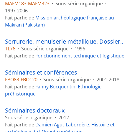
MAFM183-MAFM323
·
Sous-série organique
·
1997-2006
Fait partie de
Mission archéologique française au
Makran (Pakistan)
Serrurerie, menuiserie métallique. Dossiers de récolement de l'entreprise
TL76
·
Sous-série organique
·
1996
Fait partie de
Fonctionnement technique et logistique
Séminaires et conférences
FBO83-FBO120
·
Sous-série organique
·
2001-2018
Fait partie de
Fanny Bocquentin. Ethnologie
préhistorique
Séminaires doctoraux
Sous-série organique
·
2012
Fait partie de
Damien Agut-Labordère. Histoire et
archéologie de l'Orient cunéiforme