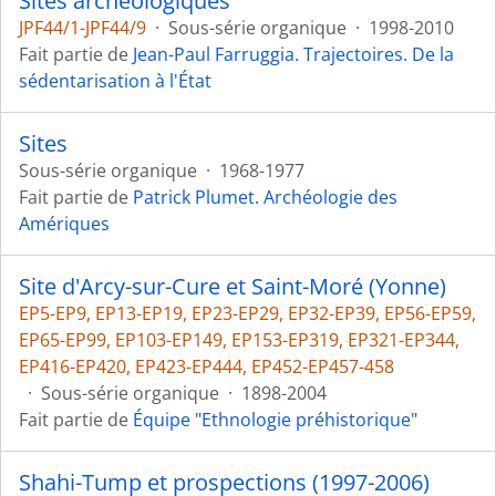
Sites archéologiques
JPF44/1-JPF44/9
·
Sous-série organique
·
1998-2010
Fait partie de
Jean-Paul Farruggia. Trajectoires. De la
sédentarisation à l'État
Sites
Sous-série organique
·
1968-1977
Fait partie de
Patrick Plumet. Archéologie des
Amériques
Site d'Arcy-sur-Cure et Saint-Moré (Yonne)
EP5-EP9, EP13-EP19, EP23-EP29, EP32-EP39, EP56-EP59,
EP65-EP99, EP103-EP149, EP153-EP319, EP321-EP344,
EP416-EP420, EP423-EP444, EP452-EP457-458
·
Sous-série organique
·
1898-2004
Fait partie de
Équipe "Ethnologie préhistorique"
Shahi-Tump et prospections (1997-2006)