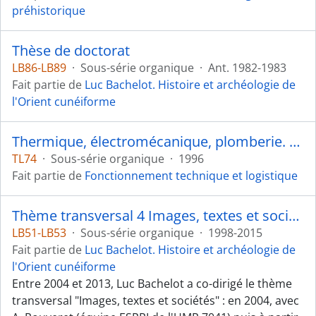
préhistorique
Thèse de doctorat
LB86-LB89
·
Sous-série organique
·
Ant. 1982-1983
Fait partie de
Luc Bachelot. Histoire et archéologie de
l'Orient cunéiforme
Thermique, électromécanique, plomberie. Dossiers de récolement de l'entreprise
TL74
·
Sous-série organique
·
1996
Fait partie de
Fonctionnement technique et logistique
Thème transversal 4 Images, textes et sociétés de l’UMR 7041 Archéologies et Sciences de l’Antiquité
LB51-LB53
·
Sous-série organique
·
1998-2015
Fait partie de
Luc Bachelot. Histoire et archéologie de
l'Orient cunéiforme
Entre 2004 et 2013, Luc Bachelot a co-dirigé le thème
transversal "Images, textes et sociétés" : en 2004, avec