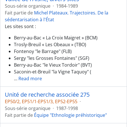
Sous-série organique
·
1984-1989
Fait partie de
Michel Plateaux. Trajectoires. De la
sédentarisation à l'État
Les sites sont :
Berry-au-Bac « La Croix Maigret » (BCM)
Trosly-Breuil « Les Obeaux » (TBO)
Fontenoy "le Barrage" (FLB)
Sergy "les Grosses Fontaines" (SGF)
Berry-au-Bac "le Vieux Tordoir" (BVT)
Saconin-et-Breuil "la Vigne Taquoy" (
…
Read more
Unité de recherche associée 275
EP50/2, EP51/1-EP51/3, EP52-EP55
·
Sous-série organique
·
1987-1998
Fait partie de
Équipe "Ethnologie préhistorique"