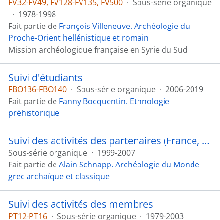
FV32-FV49, FV128-FV135, FV500
·
Sous-série organique
·
1978-1998
Fait partie de
François Villeneuve. Archéologie du
Proche-Orient hellénistique et romain
Mission archéologique française en Syrie du Sud
Suivi d'étudiants
FBO136-FBO140
·
Sous-série organique
·
2006-2019
Fait partie de
Fanny Bocquentin. Ethnologie
préhistorique
Suivi des activités des partenaires (France, Espagne, Royaume-Uni, Autriche, Pays-Bas)
Sous-série organique
·
1999-2007
Fait partie de
Alain Schnapp. Archéologie du Monde
grec archaïque et classique
Suivi des activités des membres
PT12-PT16
·
Sous-série organique
·
1979-2003