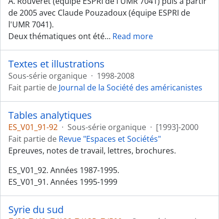
A. Rouveret (équipe ESPRI de l'UMR 7041) puis à partir
de 2005 avec Claude Pouzadoux (équipe ESPRI de
l'UMR 7041).
Deux thématiques ont été
…
Read more
Textes et illustrations
Sous-série organique
·
1998-2008
Fait partie de
Journal de la Société des américanistes
Tables analytiques
ES_V01_91-92
·
Sous-série organique
·
[1993]-2000
Fait partie de
Revue "Espaces et Sociétés"
Epreuves, notes de travail, lettres, brochures.
ES_V01_92. Années 1987-1995.
ES_V01_91. Années 1995-1999
Syrie du sud