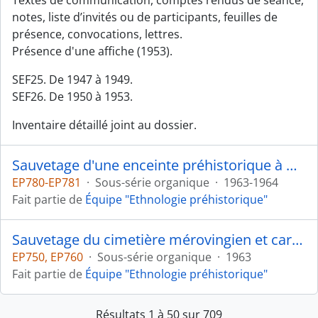
Textes de communication, comptes rendus de séance,
notes, liste d’invités ou de participants, feuilles de
présence, convocations, lettres.
Présence d'une affiche (1953).
SEF25. De 1947 à 1949.
SEF26. De 1950 à 1953.
Inventaire détaillé joint au dossier.
Sauvetage d'une enceinte préhistorique à Monéteau-Gurgy (Yonne)
EP780-EP781
·
Sous-série organique
·
1963-1964
Fait partie de
Équipe "Ethnologie préhistorique"
Sauvetage du cimetière mérovingien et carolingien de "Brienne" à Nitry (Yonne)
EP750, EP760
·
Sous-série organique
·
1963
Fait partie de
Équipe "Ethnologie préhistorique"
Résultats 1 à 50 sur 709