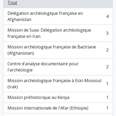
Tout
Délégation archéologique française en
4
, 4 résultats
Afghanistan
Mission de Suse. Délégation archéologique
3
, 3 résultats
française en Iran
Mission archéologique française de Bactriane
2
, 2 résultats
(Afghanistan)
Centre d'analyse documentaire pour
2
, 2 résultats
l'archéologie
Mission archéologique française à Eski-Mossoul
1
, 1 résultats
(Irak)
Mission préhistorique au Kenya
1
, 1 résultats
Mission internationale de l'Afar (Ethiopie)
1
, 1 résultats