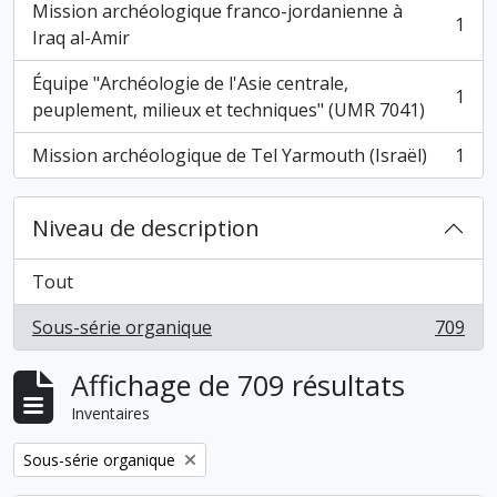
Mission archéologique franco-jordanienne à
1
, 1 résultats
Iraq al-Amir
Équipe "Archéologie de l'Asie centrale,
1
, 1 résultats
peuplement, milieux et techniques" (UMR 7041)
Mission archéologique de Tel Yarmouth (Israël)
1
, 1 résultats
Niveau de description
Tout
Sous-série organique
709
, 709 résultats
Affichage de 709 résultats
Inventaires
Remove filter:
Sous-série organique