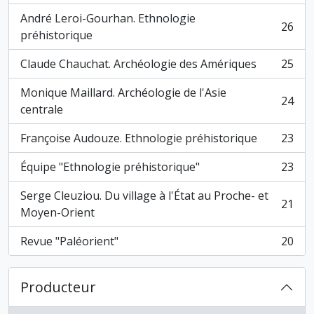
André Leroi-Gourhan. Ethnologie
26
, 26 résultats
préhistorique
Claude Chauchat. Archéologie des Amériques
25
, 25 résultats
Monique Maillard. Archéologie de l'Asie
24
, 24 résultats
centrale
Françoise Audouze. Ethnologie préhistorique
23
, 23 résultats
Équipe "Ethnologie préhistorique"
23
, 23 résultats
Serge Cleuziou. Du village à l'État au Proche- et
21
, 21 résultats
Moyen-Orient
Revue "Paléorient"
20
, 20 résultats
Producteur