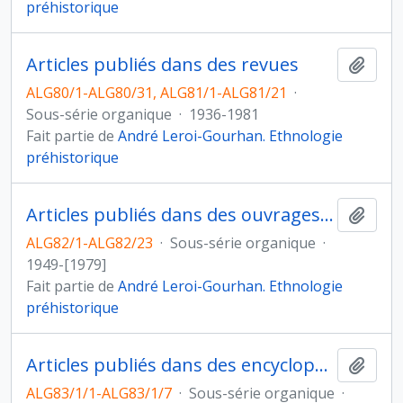
préhistorique
Articles publiés dans des revues
Ajout
ALG80/1-ALG80/31, ALG81/1-ALG81/21
·
Sous-série organique
·
1936-1981
Fait partie de
André Leroi-Gourhan. Ethnologie
préhistorique
Articles publiés dans des ouvrages collectifs
Ajout
ALG82/1-ALG82/23
·
Sous-série organique
·
1949-[1979]
Fait partie de
André Leroi-Gourhan. Ethnologie
préhistorique
Articles publiés dans des encyclopédies
Ajout
ALG83/1/1-ALG83/1/7
·
Sous-série organique
·