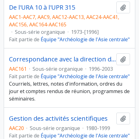
De l'URA 10 à l'UPR 315
Ajout
AAC1-AAC7, AAC9, AAC12-AAC13, AAC24-AAC41,
AAC156, AAC164-AAC165
·
Sous-série organique
·
1973-[1996]
Fait partie de
Équipe "Archéologie de l'Asie centrale"
Correspondance avec la direction de l'UMR et la MAE
Ajout
AAC161
·
Sous-série organique
·
1996-2003
Fait partie de
Équipe "Archéologie de l'Asie centrale"
Courriels, lettres, notes d'information, ordres du
jour et comptes rendus de réunion, programmes de
séminaires.
Gestion des activités scientifiques
Ajout
AAC20
·
Sous-série organique
·
1980-1999
Fait partie de
Équipe "Archéologie de l'Asie centrale"