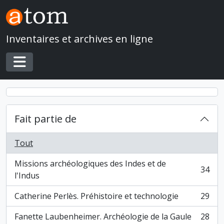
Skip to main content
Inventaires et archives en ligne
Toggle navigation
Fait partie de
Tout
Missions archéologiques des Indes et de
34
, 34 résultats
l'Indus
Catherine Perlès. Préhistoire et technologie
29
, 29 résultats
Fanette Laubenheimer. Archéologie de la Gaule
28
, 28 résultats