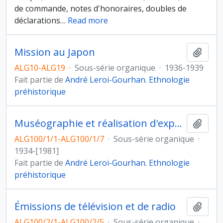
de commande, notes d'honoraires, doubles de
déclarations
…
Read more
Mission au Japon
Ajout
ALG10-ALG19
·
Sous-série organique
·
1936-1939
Fait partie de
André Leroi-Gourhan. Ethnologie
préhistorique
Muséographie et réalisation d'expositions
Ajout
ALG100/1/1-ALG100/1/7
·
Sous-série organique
·
1934-[1981]
Fait partie de
André Leroi-Gourhan. Ethnologie
préhistorique
Émissions de télévision et de radio
Ajout
ALG100/2/1-ALG100/2/5
·
Sous-série organique
·