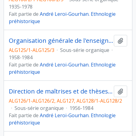
1935-1978
Fait partie de
André Leroi-Gourhan. Ethnologie
préhistorique
Organisation générale de l'enseignement de 3e cycle
Ajout
ALG125/1-ALG125/3
·
Sous-série organique
·
1958-1984
Fait partie de
André Leroi-Gourhan. Ethnologie
préhistorique
Direction de maîtrises et de thèses de doctorat
Ajout
ALG126/1-ALG126/2, ALG127, ALG128/1-ALG128/2
·
Sous-série organique
·
1956-1984
Fait partie de
André Leroi-Gourhan. Ethnologie
préhistorique