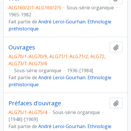
ALG160/2/1-ALG160/2/5
·
Sous-série organique
·
1965-1982
Fait partie de
André Leroi-Gourhan. Ethnologie
préhistorique
Ouvrages
Ajout
ALG70/1-ALG70/9, ALG71/1-ALG71/2, ALG72,
ALG73/1-ALG73/6
·
Sous-série organique
·
1936-[1984]
Fait partie de
André Leroi-Gourhan. Ethnologie
préhistorique
Préfaces d'ouvrage
Ajout
ALG75/1-ALG75/4
·
Sous-série organique
·
[1948]-[1969]
Fait partie de
André Leroi-Gourhan. Ethnologie