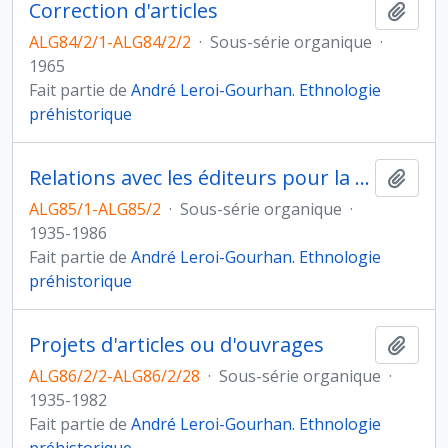
Correction d'articles
Ajout
ALG84/2/1-ALG84/2/2
·
Sous-série organique
·
1965
Fait partie de
André Leroi-Gourhan. Ethnologie
préhistorique
Relations avec les éditeurs pour la publication d'ouvrages et d'articles
Ajout
ALG85/1-ALG85/2
·
Sous-série organique
·
1935-1986
Fait partie de
André Leroi-Gourhan. Ethnologie
préhistorique
Projets d'articles ou d'ouvrages
Ajout
ALG86/2/2-ALG86/2/28
·
Sous-série organique
·
1935-1982
Fait partie de
André Leroi-Gourhan. Ethnologie