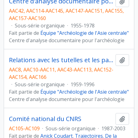
Centre d'analyse documentaire pour l'archéologie
Ajout
AAC42, AAC114-AAC145, AAC147-AAC151, AAC155,
AAC157-AAC160
·
Sous-série organique
·
1955-1978
Fait partie de
Équipe "Archéologie de l'Asie centrale"
Centre d'analyse documentaire pour l'archéologie
Relations avec les tutelles et les partenaires
Ajout
AAC8, AAC10-AAC11, AAC43-AAC113, AAC152-
AAC154, AAC166
·
Sous-série organique
·
1959-1996
Fait partie de
Équipe "Archéologie de l'Asie centrale"
Centre d'analyse documentaire pour l'archéologie
Comité national du CNRS
Ajout
AC105-AC109
·
Sous-série organique
·
1987-2003
Fait partie de
Anick Coudart. Trajectoires. De la