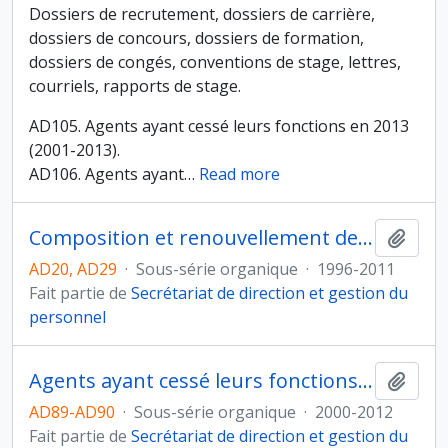
Dossiers de recrutement, dossiers de carrière,
dossiers de concours, dossiers de formation,
dossiers de congés, conventions de stage, lettres,
courriels, rapports de stage.
AD105. Agents ayant cessé leurs fonctions en 2013
(2001-2013).
AD106. Agents ayant
…
Read more
Composition et renouvellement des instances officielles
Ajout
AD20, AD29
·
Sous-série organique
·
1996-2011
Fait partie de
Secrétariat de direction et gestion du
personnel
Agents ayant cessé leurs fonctions de 2010 à 2012
Ajout
AD89-AD90
·
Sous-série organique
·
2000-2012
Fait partie de
Secrétariat de direction et gestion du