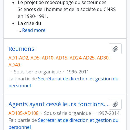
Le projet de redécoupage du secteur des
Sciences de l'homme et de la société du CNRS
en 1990-1991.
La crise du
…
Read more
Réunions
Ajout
AD1-AD2, AD5, AD10, AD15, AD24-AD25, AD30,
AD40
·
Sous-série organique
·
1996-2011
Fait partie de
Secrétariat de direction et gestion du
personnel
Agents ayant cessé leurs fonctions à partir de 2013
Ajout
AD105-AD108
·
Sous-série organique
·
1997-2014
Fait partie de
Secrétariat de direction et gestion du
personnel