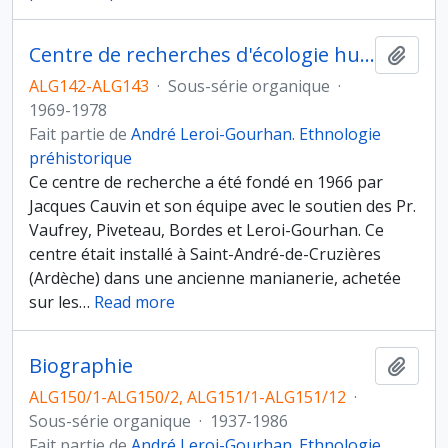
Centre de recherches d'écologie humaine et de préhistoire
Ajout
ALG142-ALG143
·
Sous-série organique
·
1969-1978
Fait partie de
André Leroi-Gourhan. Ethnologie
préhistorique
Ce centre de recherche a été fondé en 1966 par
Jacques Cauvin et son équipe avec le soutien des Pr.
Vaufrey, Piveteau, Bordes et Leroi-Gourhan. Ce
centre était installé à Saint-André-de-Cruzières
(Ardèche) dans une ancienne manianerie, achetée
sur les
…
Read more
Biographie
Ajout
ALG150/1-ALG150/2, ALG151/1-ALG151/12
·
Sous-série organique
·
1937-1986
Fait partie de
André Leroi-Gourhan. Ethnologie