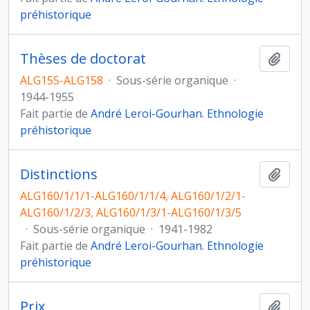
préhistorique
Thèses de doctorat
Ajout
ALG155-ALG158
·
Sous-série organique
·
1944-1955
Fait partie de
André Leroi-Gourhan. Ethnologie
préhistorique
Distinctions
Ajout
ALG160/1/1/1-ALG160/1/1/4, ALG160/1/2/1-
ALG160/1/2/3, ALG160/1/3/1-ALG160/1/3/5
·
Sous-série organique
·
1941-1982
Fait partie de
André Leroi-Gourhan. Ethnologie
préhistorique
Prix
Ajout