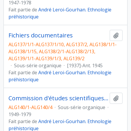
1947-1978
Fait partie de
André Leroi-Gourhan. Ethnologie
préhistorique
Fichiers documentaires
Ajout
ALG137/1/1-ALG137/1/10, ALG137/2, ALG138/1/1-
ALG138/1/15, ALG138/2/1-ALG138/2/13,
ALG139/1/1-ALG139/1/3, ALG139/2
·
Sous-série organique
·
[1937]-Ant. 1945
Fait partie de
André Leroi-Gourhan. Ethnologie
préhistorique
Commission d'études scientifiques pour la sauvegarde de la grotte préhistorique de Lascaux
Ajout
ALG140/1-ALG140/4
·
Sous-série organique
·
1949-1979
Fait partie de
André Leroi-Gourhan. Ethnologie
préhistorique