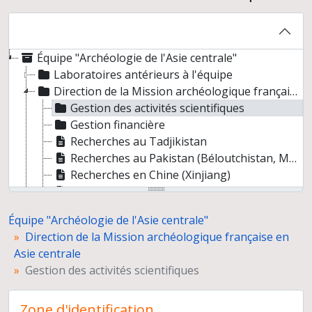
Équipe "Archéologie de l'Asie centrale"
Laboratoires antérieurs à l'équipe
Direction de la Mission archéologique française en Asie centrale
Gestion des activités scientifiques
Gestion financière
Recherches au Tadjikistan
Recherches au Pakistan (Béloutchistan, Makran)
Recherches en Chine (Xinjiang)
Recherches en Sibérie
Recherches au Kazakhstan
Équipe "Archéologie de l'Asie centrale"
Recherches en Asie centrale soviétique et post-soviétique
Direction de la Mission archéologique française en
Recherches en Ukraine
Asie centrale
Recherches au Turkménistan
Gestion des activités scientifiques
Collection de référence
Direction de l'équipe
Zone d'identification