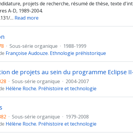
ndidature, projets de recherche, résumé de thèse, texte d'in
tres A-D, 1989-2004.
A131/
…
Read more
on
78
·
Sous-série organique
·
1988-1999
 de
Françoise Audouze. Ethnologie préhistorique
328
·
Sous-série organique
·
2004-2007
 de
Hélène Roche. Préhistoire et technologie
s
382
·
Sous-série organique
·
1979-2008
 de
Hélène Roche. Préhistoire et technologie