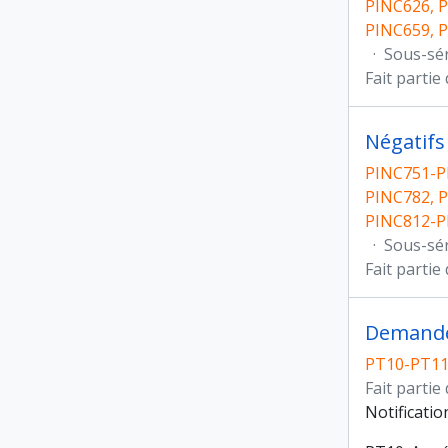
PINC626, P
PINC659, 
·
Sous-sé
Fait partie
Négatifs
PINC751-P
PINC782, P
PINC812-P
·
Sous-sé
Fait partie
Demande 
PT10-PT1
Fait partie
Notificatio