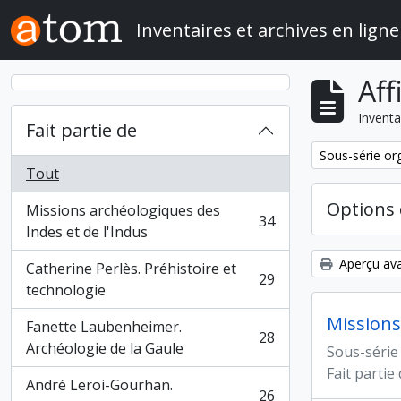
Skip to main content
Inventaires et archives en ligne
Aff
Inventa
Fait partie de
Remove filter:
Sous-série or
Tout
Options 
Missions archéologiques des
34
, 34 résultats
Indes et de l'Indus
Aperçu ava
Catherine Perlès. Préhistoire et
29
, 29 résultats
technologie
Missions
Fanette Laubenheimer.
28
, 28 résultats
Archéologie de la Gaule
Sous-série
Fait partie
André Leroi-Gourhan.
26