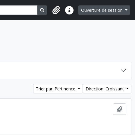
Search in browse page
Ouverture de session
Liens rapides
Trier par: Pertinence
Direction: Croissant
Ajout