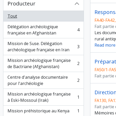
Producteur
Tout
FA40-FA42,
Fait partie
Délégation archéologique
4
, 4 résultats
Les documen
française en Afghanistan
rural antiq
Mission de Suse. Délégation
Read more
3
, 3 résultats
archéologique française en Iran
Mission archéologique française
Préparat
2
, 2 résultats
de Bactriane (Afghanistan)
FA50/1-FA5
Fait partie
Centre d'analyse documentaire
2
, 2 résultats
pour l'archéologie
Directio
Mission archéologique française
1
, 1 résultats
à Eski-Mossoul (Irak)
FA130, FA1
Fait partie
Mission préhistorique au Kenya
1
Mémoires d
, 1 résultats