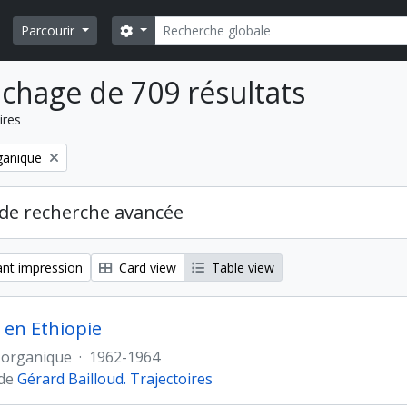
Rechercher
Search options
Parcourir
ichage de 709 résultats
ires
ganique
de recherche avancée
nt impression
Card view
Table view
 en Ethiopie
 organique
·
1962-1964
 de
Gérard Bailloud. Trajectoires