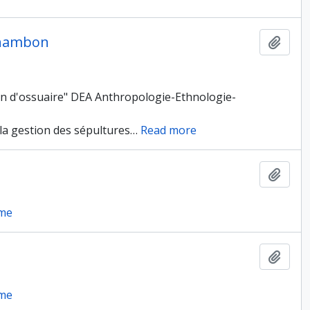
 Chambon
Ajout
ion d'ossuaire" DEA Anthropologie-Ethnologie-
la gestion des sépultures
…
Read more
Ajout
rme
Ajout
rme