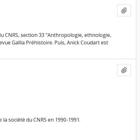
Ajout
du CNRS, section 33 "Anthropologie, ethnologie,
revue Gallia Préhistoire. Puis, Anick Coudart est
Ajout
e la société du CNRS en 1990-1991.