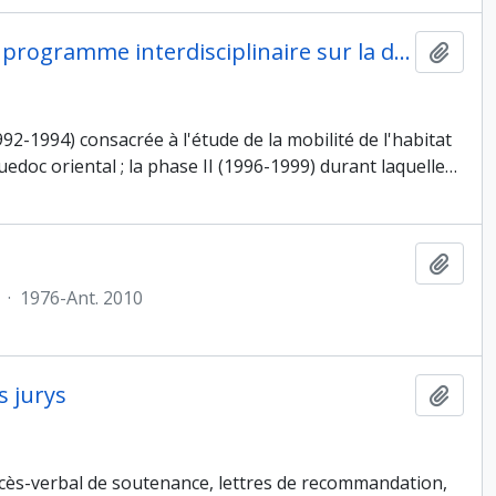
Responsabilité administrative de "Archaeomedes I et II", programme interdisciplinaire sur la désertification des régions méditerranéennes de l'Europe depuis l'antiquité
Ajout
2-1994) consacrée à l'étude de la mobilité de l'habitat
edoc oriental ; la phase II (1996-1999) durant laquelle
…
Ajout
·
1976-Ant. 2010
s jurys
Ajout
cès-verbal de soutenance, lettres de recommandation,