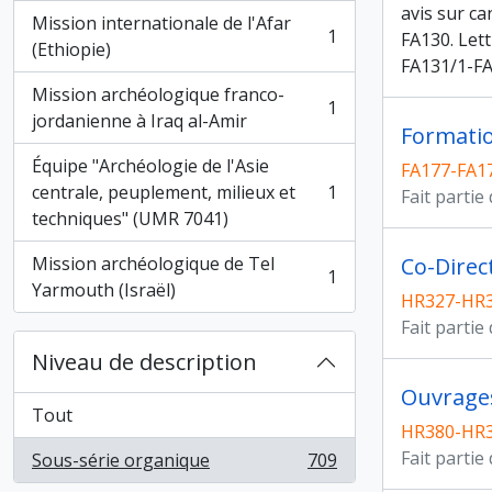
avis sur ca
Mission internationale de l'Afar
1
FA130. Let
, 1 résultats
(Ethiopie)
FA131/1-F
Mission archéologique franco-
1
, 1 résultats
jordanienne à Iraq al-Amir
Formati
Équipe "Archéologie de l'Asie
FA177-FA1
centrale, peuplement, milieux et
1
Fait partie
, 1 résultats
techniques" (UMR 7041)
Mission archéologique de Tel
1
, 1 résultats
Yarmouth (Israël)
HR327-HR
Fait partie
Niveau de description
Ouvrage
Tout
HR380-HR
Fait partie
Sous-série organique
709
, 709 résultats