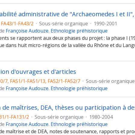
 FA43/1-FA43/2
·
Sous-série organique
·
1990-2001
 de
Françoise Audouze. Ethnologie préhistorique
ts se rapportent aux deux phases du projet : la phase I (199
ue dans huit micro-régions de la vallée du Rhône et du Langu
ion d'ouvrages et d'articles
0/7, FA51/1-FA51/13, FA52/1-FA52/7
·
Sous-série organique
 de
Françoise Audouze. Ethnologie préhistorique
n de maîtrises, DEA, thèses ou participation à de
31/1-FA131/2
·
Sous-série organique
·
1980-2004
 de
Françoise Audouze. Ethnologie préhistorique
e maîtrise et de DEA, notes de soutenance, rapports et pro