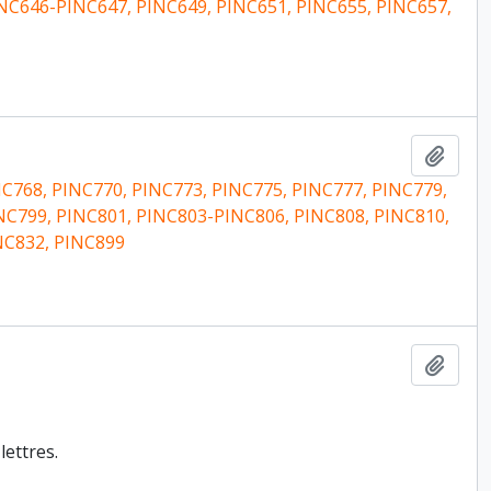
INC646-PINC647, PINC649, PINC651, PINC655, PINC657,
Ajout
C768, PINC770, PINC773, PINC775, PINC777, PINC779,
NC799, PINC801, PINC803-PINC806, PINC808, PINC810,
NC832, PINC899
Ajout
lettres.