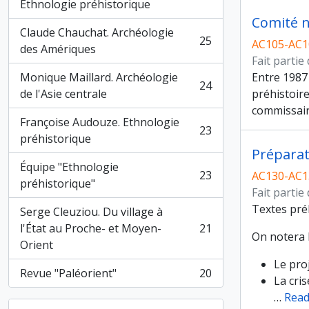
, 26 résultats
Ethnologie préhistorique
Comité n
Claude Chauchat. Archéologie
25
AC105-AC1
, 25 résultats
des Amériques
Fait partie
Monique Maillard. Archéologie
Entre 1987
24
, 24 résultats
de l'Asie centrale
préhistoire
commissai
Françoise Audouze. Ethnologie
23
, 23 résultats
préhistorique
Préparat
Équipe "Ethnologie
23
AC130-AC1
, 23 résultats
préhistorique"
Fait partie
Textes prél
Serge Cleuziou. Du village à
l'État au Proche- et Moyen-
21
, 21 résultats
On notera 
Orient
Le pro
Revue "Paléorient"
20
, 20 résultats
La cris
…
Read