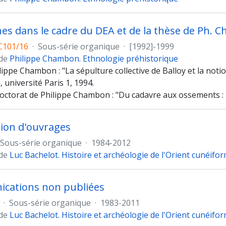
es dans le cadre du DEA et de la thèse de Ph.
C101/16
·
Sous-série organique
·
[1992]-1999
 de
Philippe Chambon. Ethnologie préhistorique
lippe Chambon : "La sépulture collective de Balloy et la not
, université Paris 1, 1994.
octorat de Philippe Chambon : "Du cadavre aux ossements : 
ion d'ouvrages
Sous-série organique
·
1984-2012
 de
Luc Bachelot. Histoire et archéologie de l'Orient cunéifo
cations non publiées
·
Sous-série organique
·
1983-2011
 de
Luc Bachelot. Histoire et archéologie de l'Orient cunéifo