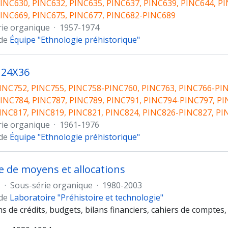
INC630, PINC632, PINC635, PINC637, PINC639, PINC644, P
PINC669, PINC675, PINC677, PINC682-PINC689
rie organique
·
1957-1974
 de
Équipe "Ethnologie préhistorique"
 24X36
INC752, PINC755, PINC758-PINC760, PINC763, PINC766-PIN
INC784, PINC787, PINC789, PINC791, PINC794-PINC797, PI
INC817, PINC819, PINC821, PINC824, PINC826-PINC827, PI
rie organique
·
1961-1976
 de
Équipe "Ethnologie préhistorique"
de moyens et allocations
1
·
Sous-série organique
·
1980-2003
 de
Laboratoire "Préhistoire et technologie"
ns de crédits, budgets, bilans financiers, cahiers de comptes, 