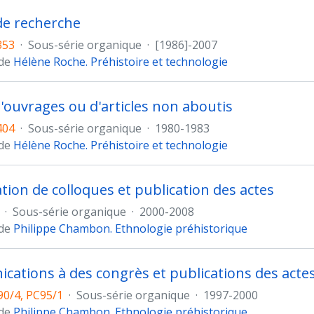
 de recherche
353
·
Sous-série organique
·
[1986]-2007
 de
Hélène Roche. Préhistoire et technologie
d'ouvrages ou d'articles non aboutis
404
·
Sous-série organique
·
1980-1983
 de
Hélène Roche. Préhistoire et technologie
tion de colloques et publication des actes
·
Sous-série organique
·
2000-2008
 de
Philippe Chambon. Ethnologie préhistorique
ations à des congrès et publications des acte
0/4, PC95/1
·
Sous-série organique
·
1997-2000
 de
Philippe Chambon. Ethnologie préhistorique