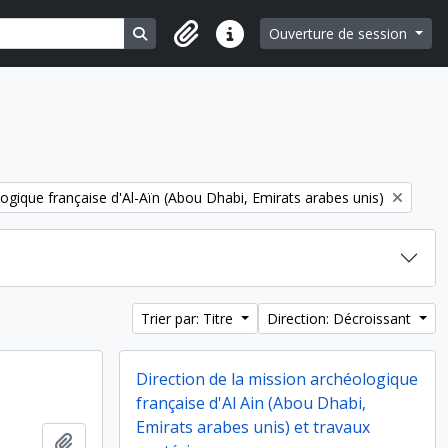
Search in browse page
Ouverture de session
Liens rapides
ogique française d'Al-Aïn (Abou Dhabi, Emirats arabes unis)
Trier par: Titre
Direction: Décroissant
Direction de la mission archéologique
française d'Al Ain (Abou Dhabi,
Emirats arabes unis) et travaux
Ajouter au presse-papier