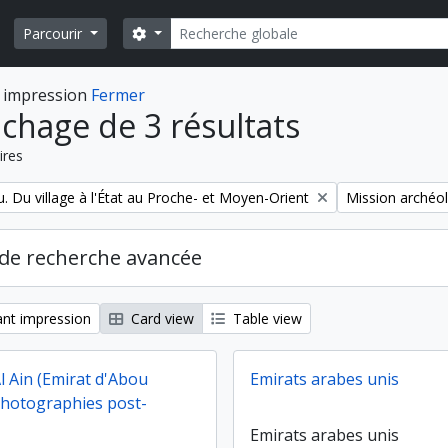
Rechercher
Search options
Parcourir
 impression
Fermer
ichage de 3 résultats
ires
Remove filter:
. Du village à l'État au Proche- et Moyen-Orient
Mission archéol
de recherche avancée
nt impression
Card view
Table view
Al Ain (Emirat d'Abou
Emirats arabes unis
photographies post-
Emirats arabes unis