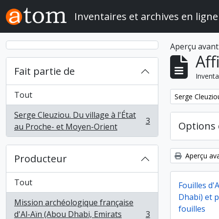
Skip to main content
Inventaires et archives en ligne
Aperçu avant
Aff
Fait partie de
Inventa
Tout
Remove filter:
Serge Cleuziou
Serge Cleuziou. Du village à l'État
3
Options 
, 3 résultats
au Proche- et Moyen-Orient
Aperçu ava
Producteur
Tout
Fouilles d'
Dhabi) et 
Mission archéologique française
fouilles
d'Al-Aïn (Abou Dhabi, Emirats
3