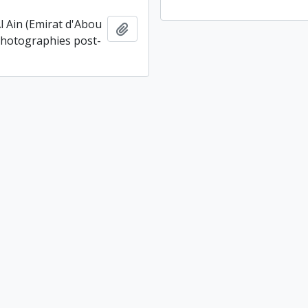
Al Ain (Emirat d'Abou
Ajouter au presse-papier
photographies post-