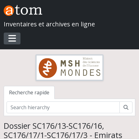
Skip to main content
Inventaires et archives en ligne
Toggle navigation
Recherche rapide
Rech
Serge Cleuziou. Du village à l'État au Proche- et Moyen-Orient
Dossier SC176/13-SC176/16,
Fouilles et prospections
SC176/17/1-SC176/17/3 - Emirats
Documentation cartographique