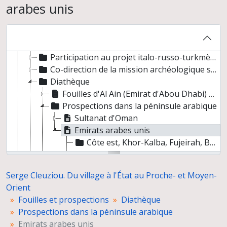
arabes unis
Direction de la mission archéologique française d'Al Ain (Abou Dhabi, Emirats arabes unis) et travaux postérieurs
Direction de la fouille de tumuli de l'Age du Bronze à Umm Jidr, Bahreïn (novembre 1979)
Co-direction du Joint Hadd Project (JHP), Sultanat d'Oman
Co-direction de la mission "Etude du peuplement pré- et protohistorique du Yémen"
Participation au projet italo-russo-turkmène de cartographie du delta de la Murghab (Turkménistan)
Co-direction de la mission archéologique sur le peuplement des piémonts du Kopet Dagh, Turkménistan (mai 1996)
Diathèque
Fouilles d'Al Ain (Emirat d'Abou Dhabi) et photographies post-fouilles
Prospections dans la péninsule arabique
Sultanat d'Oman
Emirats arabes unis
Côte est, Khor-Kalba, Fujeirah, Badiyah, Dibba
Fujeirah, cascades
Jebel Aqlah
Serge Cleuziou. Du village à l'État au Proche- et Moyen-
Piémont intérieur : Schwaib, Dhaib, Al-Madam, Qarn Bint Saud
Orient
Ra's al-Khaimah
Fouilles et prospections
Diathèque
Prospections dans les anciennes mines de cuivre du Sultanat d'Oman
Prospections dans la péninsule arabique
Fouilles d'Umm Jidr à Bahreïn et photographies d'autres sites du Royaume
Emirats arabes unis