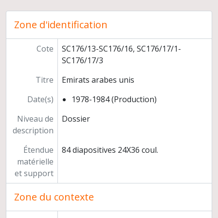
Joint Hadd Project (Sultanat d'Oman)
Prospections des sites de l'Age du Bronze au Yémen
Zone d'identification
Photographies numériques
Programmes de recherche
Préparation de publications
Cote
SC176/13-SC176/16, SC176/17/1-
Congrès, séminaires, conférences
SC176/17/3
Participation à l'exposition "Ancient Rome and India" (Inde)
Titre
Emirats arabes unis
Relations scientifiques
Enseignement et formation
Date(s)
1978-1984 (Production)
Participation à des instances décisionnelles ou consultatives
Activités d'expertise
Niveau de
Dossier
Autres responsabilités
description
Carrière
Étendue
84 diapositives 24X36 coul.
matérielle
et support
Zone du contexte