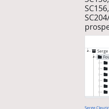
SC156,
SC204/
prospe
Serge 
Fou
Serge Cleuzio