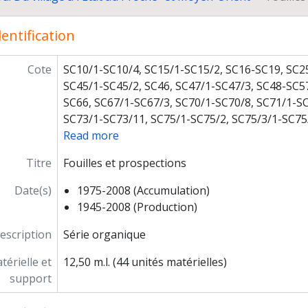
Photographies numériques
ogrammes de recherche
entification
paration de publications
grès, séminaires, conférences
ticipation à l'exposition "Ancient Rome and India" (Inde)
Cote
SC10/1-SC10/4, SC15/1-SC15/2, SC16-SC19, SC2
ations scientifiques
SC45/1-SC45/2, SC46, SC47/1-SC47/3, SC48-SC5
seignement et formation
SC66, SC67/1-SC67/3, SC70/1-SC70/8, SC71/1-SC
ticipation à des instances décisionnelles ou consultatives
SC73/1-SC73/11, SC75/1-SC75/2, SC75/3/1-SC75
ivités d'expertise
Read more
res responsabilités
Titre
Fouilles et prospections
rière
Date(s)
1975-2008 (Accumulation)
1945-2008 (Production)
escription
Série organique
érielle et
12,50 m.l. (44 unités matérielles)
support