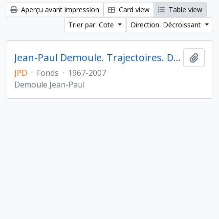
Aperçu avant impression
Card view
Table view
Trier par: Cote
Direction: Décroissant
Jean-Paul Demoule. Trajectoires. De la sédentarisation à l'État
Ajout
JPD
·
Fonds
·
1967-2007
Demoule Jean-Paul