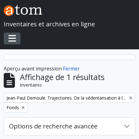
Skip to main content
Inventaires et archives en ligne
Toggle navigation
Aperçu avant impression
Fermer
Affichage de 1 résultats
Inventaires
Remove filter:
Jean-Paul Demoule. Trajectoires. De la sédentarisation à l'État
Remove filter:
Fonds
Options de recherche avancée