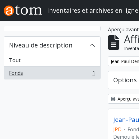
Skip to main content
Inventaires et archives en ligne
Aperçu avant
Aff
Niveau de description
Inventa
Tout
Remove filter:
Jean-Paul Demo
Fonds
1
, 1 résultats
Options 
Aperçu ava
Jean-Paul
JPD
·
Fond
Demoule J