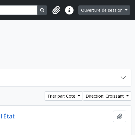
Search in browse page
Ouverture de session
Liens rapides
Trier par: Cote
Direction: Croissant
l'État
Ajout