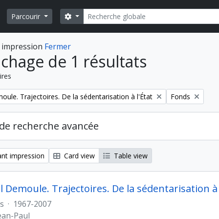
Rechercher
Search options
Parcourir
 impression
Fermer
ichage de 1 résultats
ires
Remove filter:
ule. Trajectoires. De la sédentarisation à l'État
Fonds
de recherche avancée
nt impression
Card view
Table view
 Demoule. Trajectoires. De la sédentarisation à 
s
·
1967-2007
ean-Paul