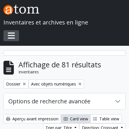
Skip to main content
Inventaires et archives en ligne
Toggle navigation
Affichage de 81 résultats
Inventaires
Remove filter:
Remove filter:
Dossier
Avec objets numériques
Options de recherche avancée
Aperçu avant impression
Card view
Table view
Trier par: Titre
Direction: Croissant