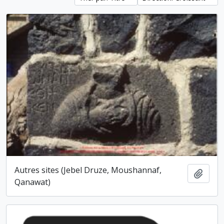
Autres sites (Jebel Druze, Moushannaf,
Ajout
Qanawat)