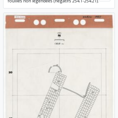
fouilles non légendées (négatifs 254.1-254.21).