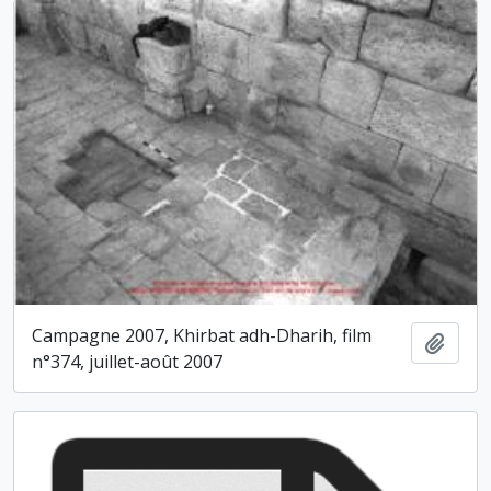
Campagne 2007, Khirbat adh-Dharih, film
Ajout
n°374, juillet-août 2007