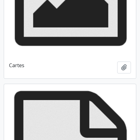
Cartes
Ajout