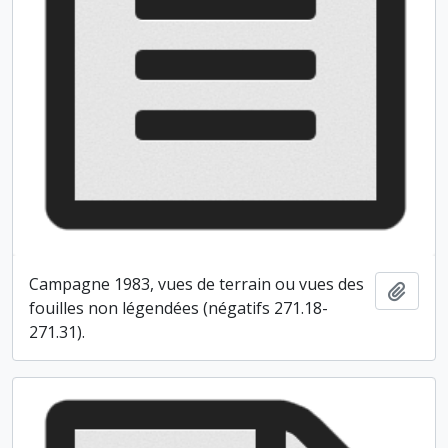
Campagne 1983, vues de terrain ou vues des
Ajout
fouilles non légendées (négatifs 271.18-
271.31).