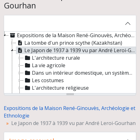
Gourhan
Expositions de la Maison René-Ginouvès, Archéologie et Ethnologie
La tombe d'un prince scythe (Kazakhstan)
Le Japon de 1937 à 1939 vu par André Leroi-Gourhan
L'architecture rurale
La vie agricole
Dans un intérieur domestique, un système traditionnel de chauffage
Les costumes
L'architecture religieuse
Trois fêtes traditionnelles, Kyoto et ses environs
Les couleurs d'Alexandrie (Egypte)
Expositions de la Maison René-Ginouvès, Archéologie et
Chemins vers l'Orient
Ethnologie
Exposition pour le 3ème congrès de l'ICAANE (International Congress on the Archaeology of the Ancient Near East), Paris, 15-19 avril 2002
Le Japon de 1937 à 1939 vu par André Leroi-Gourhan
Trois millénaires de civilisation entre Colombie et Equateur. La région de la Tumaco La Tolita
Reconstitution de l'habitat néolithique à Khirokitia (Chypre)