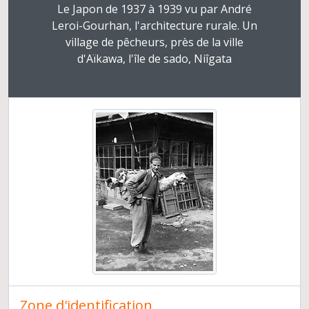
La chaîne opératoire funéraire, exemples de gestes et de séquences écrits par les ethnologues et reconstruits par les archéologues
Le Japon de 1937 à 1939 vu par André
Leroi-Gourhan, l'architecture rurale. Un
village de pêcheurs, près de la ville
d'Aïkawa, l'île de sado, Niîgata
Zone d'identification