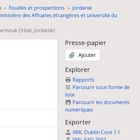
n
Fouilles et prospections
Jordanie
ministère des Affraires étrangères et université du
armouk (Irbid, Jordanie)
 par Raphaël Drizard
la campagne de fouilles 1992
Presse-papier
Ajouter
Explorer
Rapports
Parcourir sous forme de
liste
Parcourir les documents
numériques
Exporter
XML Dublin Core 1.1
XML EAD 2002