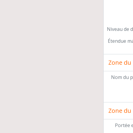
Niveau de d
Étendue mat
Zone du 
Nom du p
Zone du 
Portée 