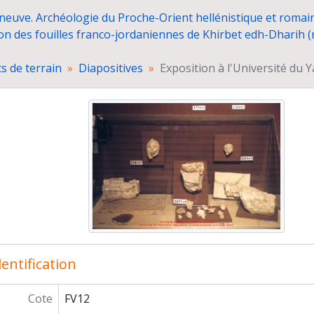
Mobilier
eneuve. Archéologie du Proche-Orient hellénistique et romai
Monnaies
on des fouilles franco-jordaniennes de Khirbet edh-Dharih (
Petits objets et bijoux
"Catalogues" de relevés du temple
 de terrain
Diapositives
Exposition à l'Université du Y
Dessins de la campagne de fouilles 2001, réalisés
Vue cavalière du site du sanctuaire vers la fin de 
Rapports techniques
Administration des fouilles
Syrie du sud
munications à des congrès, colloques et séminaires
paration de publications
ositions
rière
entification
Cote
FV12