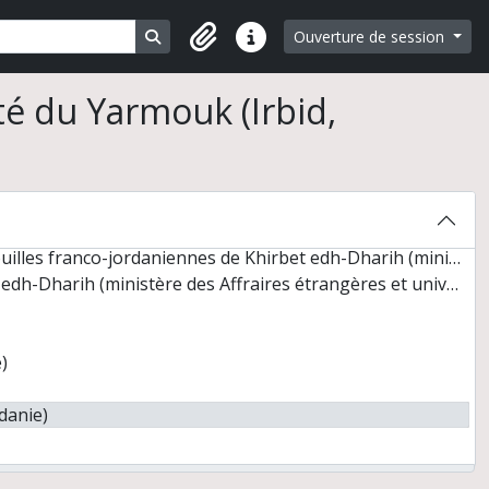
Search in browse page
Ouverture de session
Liens rapides
ité du Yarmouk (Irbid,
t romain
s de Khirbet edh-Dharih (ministère des Affaires étrangères et université du Yarmouk)
ih (ministère des Affraires étrangères et université du Yarmouk)
)
danie)