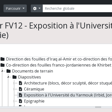
Rechercher
Search options
Parcourir
r FV12 - Exposition à l'Univers
ie)
is Villeneuve. Archéologie du Proche-Orient hellénistique e
illes et prospections
Jordanie
Direction des fouilles d'Iraq al-Amir et co-direction des fouilles franco-jordanienne
Co-direction des fouilles franco-jordaniennes de Khirbet edh-Dhar
Documents de terrain
Diapositives
Architecture (blocs, décor sculpté, décor stuqué
Céramique
Exposition à l'Université du Yarmouk (Irbid, Jor
Epigraphie
Lampes