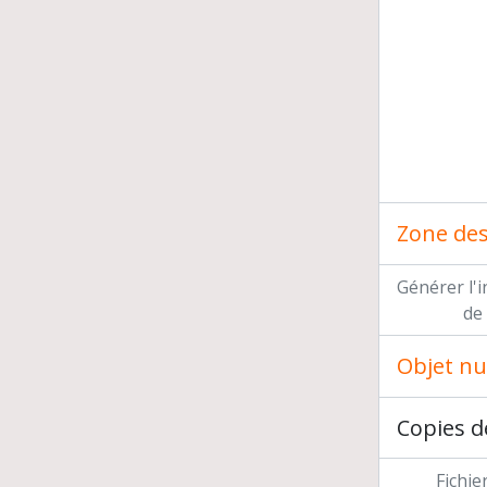
Zone des 
Générer l'
de
Objet n
Copies d
Fichie