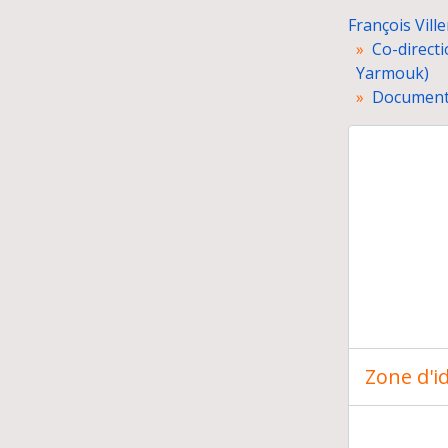
François Vill
Co-directi
Yarmouk)
Documents
Com
Pré
Exp
Car
Zone d'id