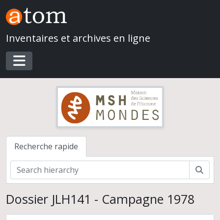
Skip to main content
Inventaires et archives en ligne
Toggle navigation
Recherche rapide
Rech
Dossier JLH141 - Campagne 1978
Jean-Louis Huot. Du Village à l'État au Proche- et Moyen-Orient