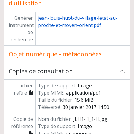
d'utilisation
Générer
jean-louis-huot-du-village-letat-au-
l'instrument
proche-et-moyen-orient.pdf
de
recherche
Objet numérique - métadonnées
Copies de consultation
Fichier
Type de support
Image
maître
Type MIME
application/pdf
Taille du fichier
15.6 MiB
Téléversé
30 janvier 2017 14:50
Copie de
Nom du fichier
JLH141_141.jpg
référence
Type de support
Image
Type MIME
image/jpeg