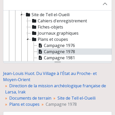
Direction de la mission archéologique française de Larsa, Irak
Documents de terrain
Site de Tell el-Oueili
Cahiers d'enregistrement
Fiches-objets
Journaux graphiques
Plans et coupes
Campagne 1976
Campagne 1978
Campagne 1981
Campagne 1983
Campagne 1985
Jean-Louis Huot. Du Village à l'État au Proche- et
Campagne 1987
Moyen-Orient
Campagne 1989
Direction de la mission archéologique française de
Dessins de céramiques
Larsa, Irak
Tirages photographiques
Documents de terrain
Site de Tell el-Oueili
Dessins d'objets
Plans et coupes
Campagne 1978
Planches-contacts
Sites de Larsa et de Tell el Oueili