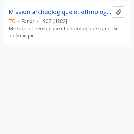
Mission archéologique et ethnologique française au Mexique
Ajout
TO
·
Fonds
·
1967-[1982]
Mission archéologique et ethnologique française
au Mexique