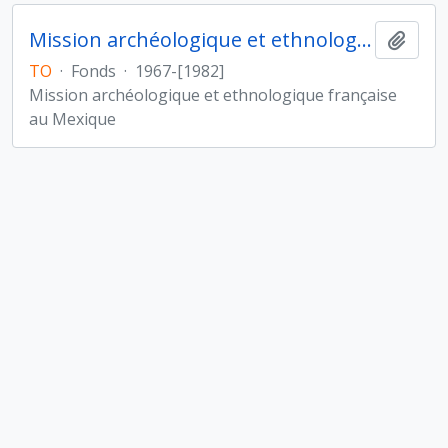
Mission archéologique et ethnologique française au Mexique
Ajout
TO
·
Fonds
·
1967-[1982]
Mission archéologique et ethnologique française
au Mexique