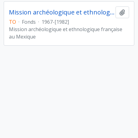
Mission archéologique et ethnologique française au Mexique
Ajout
TO
·
Fonds
·
1967-[1982]
Mission archéologique et ethnologique française
au Mexique