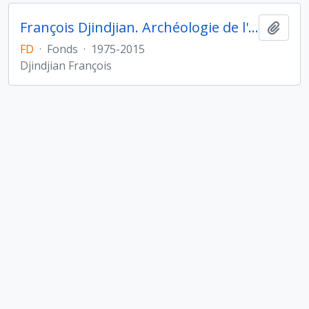
François Djindjian. Archéologie de l'Asie centrale
Ajout
FD
·
Fonds
·
1975-2015
Djindjian François