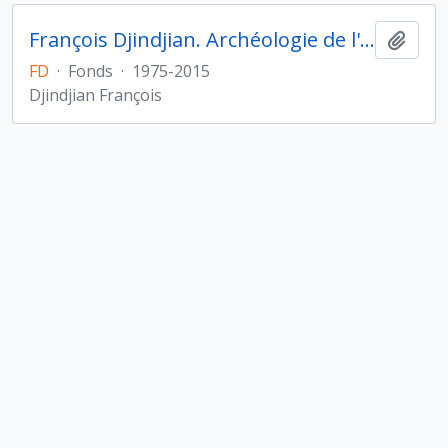
François Djindjian. Archéologie de l'Asie centrale
Ajout
FD
·
Fonds
·
1975-2015
Djindjian François