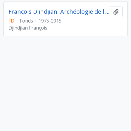
François Djindjian. Archéologie de l'Asie centrale
Ajout
FD
·
Fonds
·
1975-2015
Djindjian François