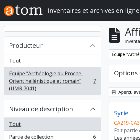
Skip to main content
Inventaires et archives en ligne
Aff
Inventa
Producteur
Remove filter:
Équipe "Arché
Tout
Options 
Équipe "Archéologie du Proche-
Orient hellénistique et romain"
7
, 7 résultats
(UMR 7041)
Aperçu ava
Niveau de description
Syrie
CA219-CA3
Tout
Fait partie
Partie de collection
6
Les années 