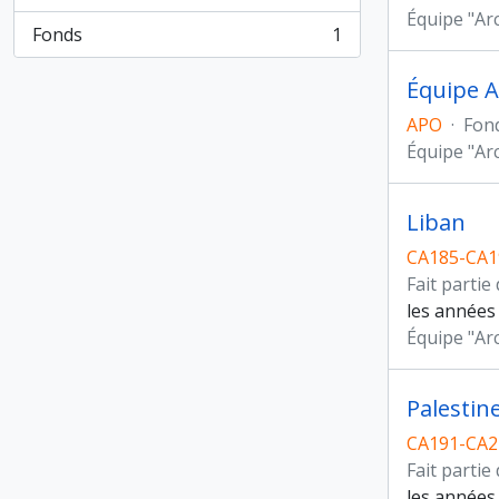
, 6 résultats
Équipe "Ar
Fonds
1
, 1 résultats
Équipe A
APO
·
Fon
Équipe "Ar
Liban
CA185-CA1
Fait partie
les années 
Équipe "Ar
Palestin
CA191-CA2
Fait partie
les années 