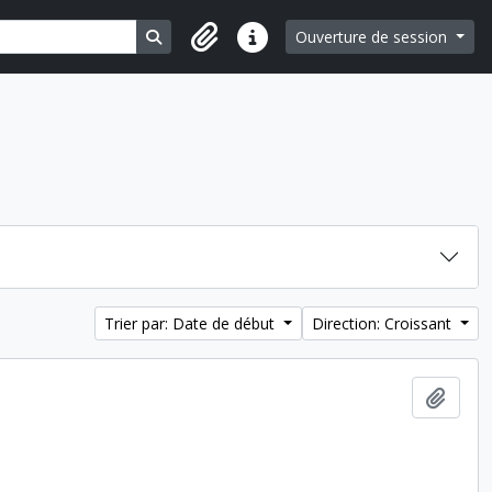
Search in browse page
Ouverture de session
Liens rapides
Trier par: Date de début
Direction: Croissant
Ajout