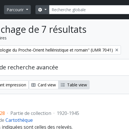
Rechercher
Search options
Parcourir
ichage de 7 résultats
ires
ologie du Proche-Orient hellénistique et romain" (UMR 7041)
de recherche avancée
nt impression
Card view
Table view
28
·
Partie de collection
·
1920-1945
 de
Cartothèque
indiquées sont celles des relevés.