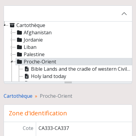
Cartothèque
Afghanistan
Jordanie
Liban
Palestine
Proche-Orient
Bible Lands and the cradle of western Civilizatic
Holy land today
Lands of the eastern mediterranean
Royaume d'Hérode
Cartothèque
Proche-Orient
Syrie et Liban, carte touristique
Syrie
Zone d'identification
Turquie
Cote
CA333-CA337