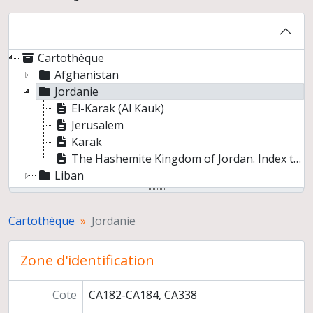
Cartothèque
Afghanistan
Jordanie
El-Karak (Al Kauk)
Jerusalem
Karak
The Hashemite Kingdom of Jordan. Index to villages and settlements
Liban
Palestine
Proche-Orient
Cartothèque
Jordanie
Syrie
Turquie
Zone d'identification
Cote
CA182-CA184, CA338