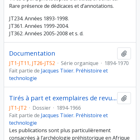
Rare présence de dédicaces et d’annotations.
JT234. Années 1893-1998.
JT361. Années 1999-2004.
JT362. Années 2005-2008 et s. d.
Documentation
Ajout
JT1-JT11, JT26-JT52
·
Série organique
·
1894-1970
Fait partie de
Jacques Tixier. Préhistoire et
technologie
Tirés à part et exemplaires de revues
Ajout
JT1-JT2
·
Dossier
·
1894-1966
Fait partie de
Jacques Tixier. Préhistoire et
technologie
Les publications sont plus particulièrement
consacrées à l’archéologie préhistorique en Afrique