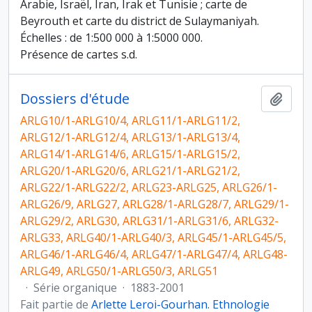
Arabie, Israël, Iran, Irak et Tunisie ; carte de
Beyrouth et carte du district de Sulaymaniyah.
Échelles : de 1:500 000 à 1:5000 000.
Présence de cartes s.d.
Dossiers d'étude
Ajout
ARLG10/1-ARLG10/4, ARLG11/1-ARLG11/2,
ARLG12/1-ARLG12/4, ARLG13/1-ARLG13/4,
ARLG14/1-ARLG14/6, ARLG15/1-ARLG15/2,
ARLG20/1-ARLG20/6, ARLG21/1-ARLG21/2,
ARLG22/1-ARLG22/2, ARLG23-ARLG25, ARLG26/1-
ARLG26/9, ARLG27, ARLG28/1-ARLG28/7, ARLG29/1-
ARLG29/2, ARLG30, ARLG31/1-ARLG31/6, ARLG32-
ARLG33, ARLG40/1-ARLG40/3, ARLG45/1-ARLG45/5,
ARLG46/1-ARLG46/4, ARLG47/1-ARLG47/4, ARLG48-
ARLG49, ARLG50/1-ARLG50/3, ARLG51
·
Série organique
·
1883-2001
Fait partie de
Arlette Leroi-Gourhan. Ethnologie