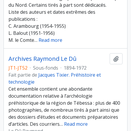
du Nord. Certains tirés à part sont dédicacés.
Liste des auteurs et dates extrêmes des
publications :
C. Arambourg (1954-1955)
L. Balout (1951-1956)
M. le Comte
…
Read more
Archives Raymond Le Dû
Ajout
JT1-JT52
·
Sous-fonds
·
1894-1972
Fait partie de
Jacques Tixier. Préhistoire et
technologie
Cet ensemble contient une abondante
documentation relative à l’archéologie
préhistorique de la région de Tébessa : plus de 400
photographies, de nombreux tirés à part ainsi que
des dossiers d’études et documents préparatoires
d’articles. Des courriers
…
Read more