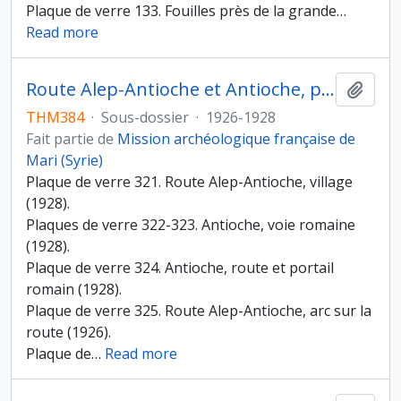
Plaque de verre 133. Fouilles près de la grande
…
Read more
Route Alep-Antioche et Antioche, plaques de verre 321-335
Ajout
THM384
·
Sous-dossier
·
1926-1928
Fait partie de
Mission archéologique française de
Mari (Syrie)
Plaque de verre 321. Route Alep-Antioche, village
(1928).
Plaques de verre 322-323. Antioche, voie romaine
(1928).
Plaque de verre 324. Antioche, route et portail
romain (1928).
Plaque de verre 325. Route Alep-Antioche, arc sur la
route (1926).
Plaque de
…
Read more