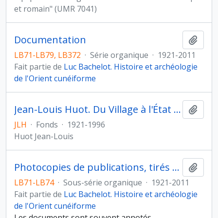
et romain" (UMR 7041)
Documentation
Ajout
LB71-LB79, LB372
·
Série organique
·
1921-2011
Fait partie de
Luc Bachelot. Histoire et archéologie
de l'Orient cunéiforme
Jean-Louis Huot. Du Village à l'État au Proche- et Moyen-Orient
Ajout
JLH
·
Fonds
·
1921-1996
Huot Jean-Louis
Photocopies de publications, tirés à part et mémoires universitaires
Ajout
LB71-LB74
·
Sous-série organique
·
1921-2011
Fait partie de
Luc Bachelot. Histoire et archéologie
de l'Orient cunéiforme
Les documents sont souvent annotés.