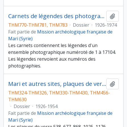
Carnets de légendes des photographies
Ajout
THM770-THM781, THM783
·
Dossier
·
1926-1974
Fait partie de
Mission archéologique française de
Mari (Syrie)
Les carnets contiennent les légendes d'un
ensemble photographique numéroté de 1 à 17104.
Les légendes renvoient aux numéros des
photographies.
Mari et autres sites, plaques de verre 1 à 2248
Ajout
THM324-THM326, THM330-THM430, THM456-
THM630
·
Dossier
·
1926-1954
Fait partie de
Mission archéologique française de
Mari (Syrie)
Les plaques de verre 538, 677, 868, 1025, 1176,