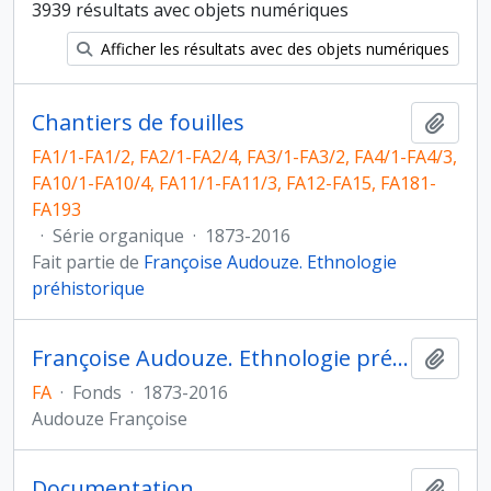
3939 résultats avec objets numériques
Afficher les résultats avec des objets numériques
Chantiers de fouilles
Ajout
FA1/1-FA1/2, FA2/1-FA2/4, FA3/1-FA3/2, FA4/1-FA4/3,
FA10/1-FA10/4, FA11/1-FA11/3, FA12-FA15, FA181-
FA193
·
Série organique
·
1873-2016
Fait partie de
Françoise Audouze. Ethnologie
préhistorique
Françoise Audouze. Ethnologie préhistorique
Ajout
FA
·
Fonds
·
1873-2016
Audouze Françoise
Documentation
Ajout