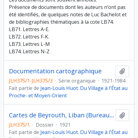
Présence de documents dont les auteurs n’ont pas
été identifiés, de quelques notes de Luc Bachelot et
de bibliographies thématiques à la cote LB74.
LB71. Lettres A-E.
LB72. Lettres F-K.
LB73. Lettres L-M
LB74. Lettres N-Z
Documentation cartographique
Ajout
JLH375/1-JLH375/3
·
Série organique
·
1921-1984
Fait partie de
Jean-Louis Huot. Du Village à l'État au
Proche- et Moyen-Orient
Cartes de Beyrouth, Liban (Bureau topographique de l'AFL, Beyrouth)
Ajout
JLH375/1
·
Dossier
·
1921
Fait partie de
Jean-Louis Huot. Du Village à l'État au