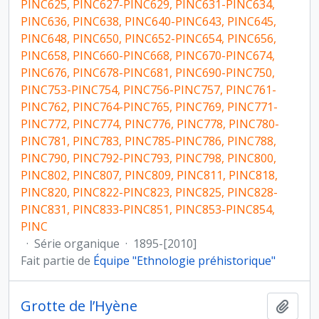
PINC625, PINC627-PINC629, PINC631-PINC634,
PINC636, PINC638, PINC640-PINC643, PINC645,
PINC648, PINC650, PINC652-PINC654, PINC656,
PINC658, PINC660-PINC668, PINC670-PINC674,
PINC676, PINC678-PINC681, PINC690-PINC750,
PINC753-PINC754, PINC756-PINC757, PINC761-
PINC762, PINC764-PINC765, PINC769, PINC771-
PINC772, PINC774, PINC776, PINC778, PINC780-
PINC781, PINC783, PINC785-PINC786, PINC788,
PINC790, PINC792-PINC793, PINC798, PINC800,
PINC802, PINC807, PINC809, PINC811, PINC818,
PINC820, PINC822-PINC823, PINC825, PINC828-
PINC831, PINC833-PINC851, PINC853-PINC854,
PINC
·
Série organique
·
1895-[2010]
Fait partie de
Équipe "Ethnologie préhistorique"
Grotte de l’Hyène
Ajout