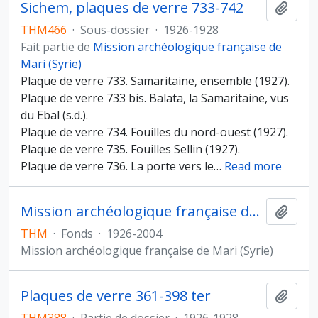
Sichem, plaques de verre 733-742
Ajout
THM466
·
Sous-dossier
·
1926-1928
Fait partie de
Mission archéologique française de
Mari (Syrie)
Plaque de verre 733. Samaritaine, ensemble (1927).
Plaque de verre 733 bis. Balata, la Samaritaine, vus
du Ebal (s.d.).
Plaque de verre 734. Fouilles du nord-ouest (1927).
Plaque de verre 735. Fouilles Sellin (1927).
Plaque de verre 736. La porte vers le
…
Read more
Mission archéologique française de Mari (Syrie)
Ajout
THM
·
Fonds
·
1926-2004
Mission archéologique française de Mari (Syrie)
Plaques de verre 361-398 ter
Ajout