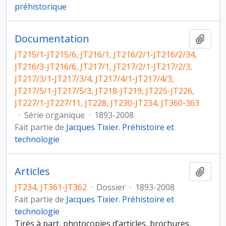
préhistorique
Documentation
Ajout
JT215/1-JT215/6, JT216/1, JT216/2/1-JT216/2/34,
JT216/3-JT216/6, JT217/1, JT217/2/1-JT217/2/3,
JT217/3/1-JT217/3/4, JT217/4/1-JT217/4/3,
JT217/5/1-JT217/5/3, JT218-JT219, JT225-JT226,
JT227/1-JT227/11, JT228, JT230-JT234, JT360-363
·
Série organique
·
1893-2008
Fait partie de
Jacques Tixier. Préhistoire et
technologie
Articles
Ajout
JT234, JT361-JT362
·
Dossier
·
1893-2008
Fait partie de
Jacques Tixier. Préhistoire et
technologie
Tirés à part, photocopies d’articles, brochures.