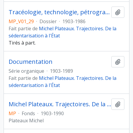
Tracéologie, technologie, pétrographie
Ajout
MP_V01_29
·
Dossier
·
1903-1986
Fait partie de
Michel Plateaux. Trajectoires. De la
sédentarisation à l'État
Tirés à part.
Documentation
Ajout
Série organique
·
1903-1989
Fait partie de
Michel Plateaux. Trajectoires. De la
sédentarisation à l'État
Michel Plateaux. Trajectoires. De la sédentarisation à l'État
Ajout
MP
·
Fonds
·
1903-1990
Plateaux Michel