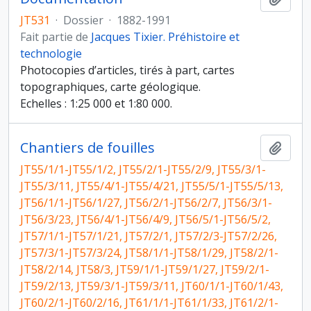
JT531
·
Dossier
·
1882-1991
Fait partie de
Jacques Tixier. Préhistoire et
technologie
Photocopies d’articles, tirés à part, cartes
topographiques, carte géologique.
Echelles : 1:25 000 et 1:80 000.
Chantiers de fouilles
Ajout
JT55/1/1-JT55/1/2, JT55/2/1-JT55/2/9, JT55/3/1-
JT55/3/11, JT55/4/1-JT55/4/21, JT55/5/1-JT55/5/13,
JT56/1/1-JT56/1/27, JT56/2/1-JT56/2/7, JT56/3/1-
JT56/3/23, JT56/4/1-JT56/4/9, JT56/5/1-JT56/5/2,
JT57/1/1-JT57/1/21, JT57/2/1, JT57/2/3-JT57/2/26,
JT57/3/1-JT57/3/24, JT58/1/1-JT58/1/29, JT58/2/1-
JT58/2/14, JT58/3, JT59/1/1-JT59/1/27, JT59/2/1-
JT59/2/13, JT59/3/1-JT59/3/11, JT60/1/1-JT60/1/43,
JT60/2/1-JT60/2/16, JT61/1/1-JT61/1/33, JT61/2/1-