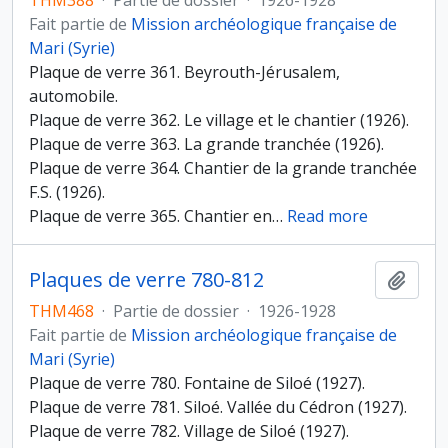
THM388
·
Partie de dossier
·
1926-1928
Fait partie de
Mission archéologique française de
Mari (Syrie)
Plaque de verre 361. Beyrouth-Jérusalem,
automobile.
Plaque de verre 362. Le village et le chantier (1926).
Plaque de verre 363. La grande tranchée (1926).
Plaque de verre 364. Chantier de la grande tranchée
F.S. (1926).
Plaque de verre 365. Chantier en
…
Read more
Plaques de verre 780-812
Ajout
THM468
·
Partie de dossier
·
1926-1928
Fait partie de
Mission archéologique française de
Mari (Syrie)
Plaque de verre 780. Fontaine de Siloé (1927).
Plaque de verre 781. Siloé. Vallée du Cédron (1927).
Plaque de verre 782. Village de Siloé (1927).