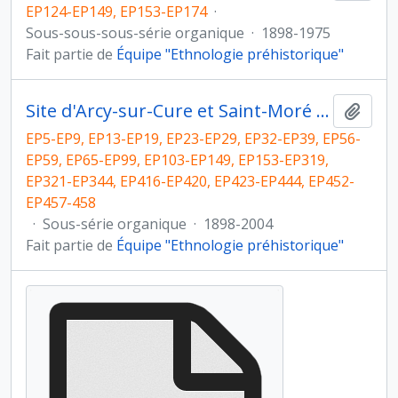
EP124-EP149, EP153-EP174
·
Sous-sous-sous-série organique
·
1898-1975
Fait partie de
Équipe "Ethnologie préhistorique"
Site d'Arcy-sur-Cure et Saint-Moré (Yonne)
Ajout
EP5-EP9, EP13-EP19, EP23-EP29, EP32-EP39, EP56-
EP59, EP65-EP99, EP103-EP149, EP153-EP319,
EP321-EP344, EP416-EP420, EP423-EP444, EP452-
EP457-458
·
Sous-série organique
·
1898-2004
Fait partie de
Équipe "Ethnologie préhistorique"