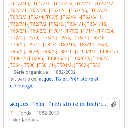
JT61/2/10, JT61/3/1-JT61/3/32, JT61/4/1-JT61/4/7,
JT62/1/1-JT62/1/6, JT62/2/1-JT62/2/6, JT62/3/1-
JT62/3/3, JT62/4-JT62/5, JT62/6/1-JT62/6/11,
JT62/7/1-JT62/7/2, JT62/8, JT63/1/1-JT63/1/18,
JT63/2/1-JT63/2/2, JT70/1-JT70/2, JT71/1-JT71/24,
JT72/1-JT72/9, JT75/1-JT75/5, JT76/1-JT76/16,
JT79/1-JT79/12, JT82/1-JT82/15, JT85/1-JT85/8,
JT86/1-JT86/9, JT88/1-JT88/10, JT100/1/1-JT100/1/3,
JT100/2-JT100/5, JT100/6/1-JT100/6/3, JT100/7,
JT364-JT500, JT501/1-JT501/2, JT502-JT532
·
Série organique
·
1882-2002
Fait partie de
Jacques Tixier. Préhistoire et
technologie
Jacques Tixier. Préhistoire et technologie
Ajout
JT
·
Fonds
·
1882-2013
Tixier Jacques