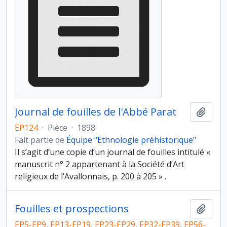
Journal de fouilles de l'Abbé Parat
Ajout
EP124
·
Pièce
·
1898
Fait partie de
Équipe "Ethnologie préhistorique"
Il s’agit d’une copie d’un journal de fouilles intitulé «
manuscrit n° 2 appartenant à la Société d’Art
religieux de l’Avallonnais, p. 200 à 205 » .
Fouilles et prospections
Ajout
EP5-EP9, EP13-EP19, EP23-EP29, EP32-EP39, EP56-