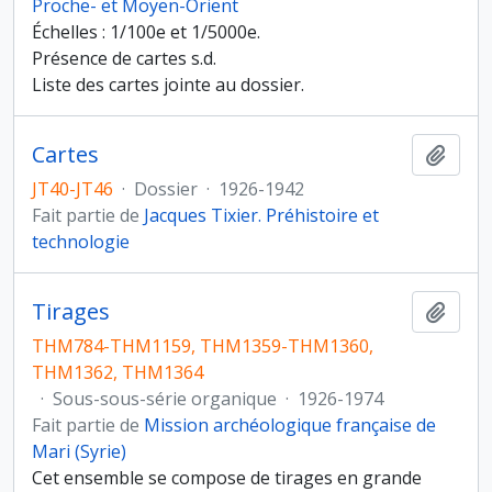
Proche- et Moyen-Orient
Échelles : 1/100e et 1/5000e.
Présence de cartes s.d.
Liste des cartes jointe au dossier.
Cartes
Ajout
JT40-JT46
·
Dossier
·
1926-1942
Fait partie de
Jacques Tixier. Préhistoire et
technologie
Tirages
Ajout
THM784-THM1159, THM1359-THM1360,
THM1362, THM1364
·
Sous-sous-série organique
·
1926-1974
Fait partie de
Mission archéologique française de
Mari (Syrie)
Cet ensemble se compose de tirages en grande