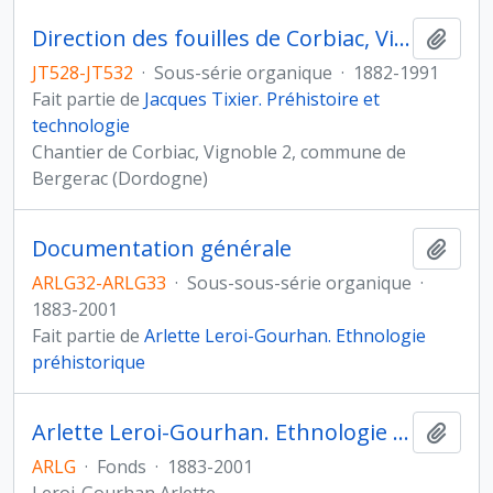
Direction des fouilles de Corbiac, Vignoble 2, commune de Bergerac (Dordogne)
Ajout
JT528-JT532
·
Sous-série organique
·
1882-1991
Fait partie de
Jacques Tixier. Préhistoire et
technologie
Chantier de Corbiac, Vignoble 2, commune de
Bergerac (Dordogne)
Documentation générale
Ajout
ARLG32-ARLG33
·
Sous-sous-série organique
·
1883-2001
Fait partie de
Arlette Leroi-Gourhan. Ethnologie
préhistorique
Arlette Leroi-Gourhan. Ethnologie préhistorique
Ajout
ARLG
·
Fonds
·
1883-2001