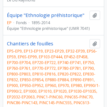
Le Dû Raymond
Équipe "Ethnologie préhistorique"
Ajout
EP
·
Fonds
·
1895-2014
Équipe "Ethnologie préhistorique" (UMR 7041)
Chantiers de fouilles
Ajout
EP5-EP9, EP13-EP19, EP23-EP29, EP32-EP39, EP56-
EP59, EP65-EP99, EP103-EP444, EP452-EP458,
EP700-EP704, EP720-EP722, EP740-EP741, EP750,
EP760-EP761, EP770-EP772, EP780-EP781, EP790,
EP800-EP803, EP810-EP816, EP820-EP822, EP830-
EP832, EP850-EP854, EP880-EP884, EP890-EP891,
EP900, EP950-EP952, EP960, EP970, EP980, EP990/1-
EP990/2, EP1000, EP1010, EP1020, EP1030-EP1035,
EP2032-EP2063, PINC1-PINC60, PINC65-PINC70,
PINC86-PINC143, PINC145-PINC555, PINC613-