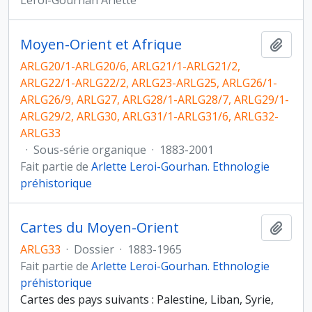
Leroi-Gourhan Arlette
Moyen-Orient et Afrique
Ajout
ARLG20/1-ARLG20/6, ARLG21/1-ARLG21/2,
ARLG22/1-ARLG22/2, ARLG23-ARLG25, ARLG26/1-
ARLG26/9, ARLG27, ARLG28/1-ARLG28/7, ARLG29/1-
ARLG29/2, ARLG30, ARLG31/1-ARLG31/6, ARLG32-
ARLG33
·
Sous-série organique
·
1883-2001
Fait partie de
Arlette Leroi-Gourhan. Ethnologie
préhistorique
Cartes du Moyen-Orient
Ajout
ARLG33
·
Dossier
·
1883-1965
Fait partie de
Arlette Leroi-Gourhan. Ethnologie
préhistorique
Cartes des pays suivants : Palestine, Liban, Syrie,