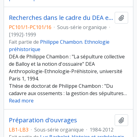
Recherches dans le cadre du DEA et de la thèse de Ph. Chambon
Ajout
PC101/1-PC101/16
·
Sous-série organique
·
[1992]-1999
Fait partie de
Philippe Chambon. Ethnologie
préhistorique
DEA de Philippe Chambon : "La sépulture collective
de Balloy et la notion d'ossuaire" DEA
Anthropologie-Ethnologie-Préhistoire, université
Paris 1, 1994.
Thèse de doctorat de Philippe Chambon : "Du
cadavre aux ossements : la gestion des sépultures
…
Read more
Préparation d'ouvrages
Ajout
LB1-LB3
·
Sous-série organique
·
1984-2012