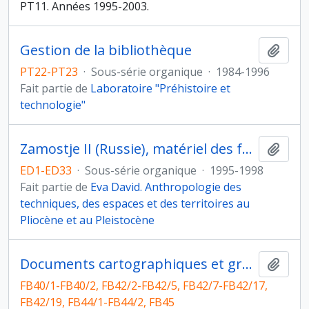
PT11. Années 1995-2003.
Gestion de la bibliothèque
Ajout
PT22-PT23
·
Sous-série organique
·
1984-1996
Fait partie de
Laboratoire "Préhistoire et
technologie"
Zamostje II (Russie), matériel des fouilles de 1991
Ajout
ED1-ED33
·
Sous-série organique
·
1995-1998
Fait partie de
Eva David. Anthropologie des
techniques, des espaces et des territoires au
Pliocène et au Pleistocène
Documents cartographiques et graphiques
Ajout
FB40/1-FB40/2, FB42/2-FB42/5, FB42/7-FB42/17,
FB42/19, FB44/1-FB44/2, FB45