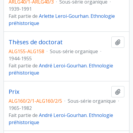
ARLG40/1-ARLG40/3
·
Sous-série organique
·
1939-1991
Fait partie de
Arlette Leroi-Gourhan. Ethnologie
préhistorique
Thèses de doctorat
Ajout
ALG155-ALG158
·
Sous-série organique
·
1944-1955
Fait partie de
André Leroi-Gourhan. Ethnologie
préhistorique
Prix
Ajout
ALG160/2/1-ALG160/2/5
·
Sous-série organique
·
1965-1982
Fait partie de
André Leroi-Gourhan. Ethnologie
préhistorique