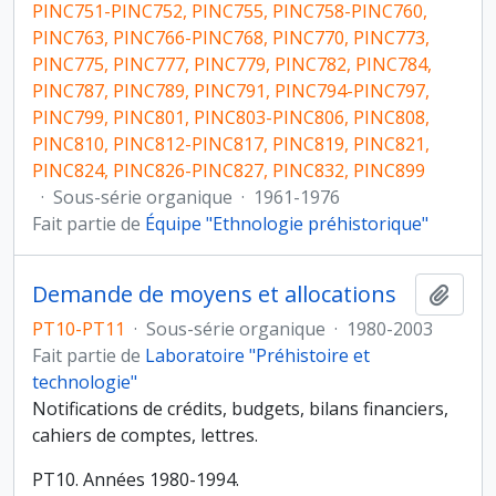
PINC751-PINC752, PINC755, PINC758-PINC760,
PINC763, PINC766-PINC768, PINC770, PINC773,
PINC775, PINC777, PINC779, PINC782, PINC784,
PINC787, PINC789, PINC791, PINC794-PINC797,
PINC799, PINC801, PINC803-PINC806, PINC808,
PINC810, PINC812-PINC817, PINC819, PINC821,
PINC824, PINC826-PINC827, PINC832, PINC899
·
Sous-série organique
·
1961-1976
Fait partie de
Équipe "Ethnologie préhistorique"
Demande de moyens et allocations
Ajout
PT10-PT11
·
Sous-série organique
·
1980-2003
Fait partie de
Laboratoire "Préhistoire et
technologie"
Notifications de crédits, budgets, bilans financiers,
cahiers de comptes, lettres.
PT10. Années 1980-1994.