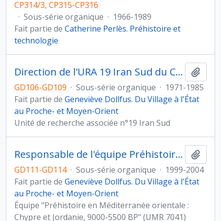
CP314/3, CP315-CP316
·
Sous-série organique
·
1966-1989
Fait partie de
Catherine Perlès. Préhistoire et
technologie
Direction de l'URA 19 Iran Sud du Centre de recherches archéologiques (CNRS)
Ajout
GD106-GD109
·
Sous-série organique
·
1971-1985
Fait partie de
Geneviève Dollfus. Du Village à l'État
au Proche- et Moyen-Orient
Unité de recherche associée n°19 Iran Sud
Responsable de l'équipe Préhistoire en Méditerranée orientale (UMR 7041, Archéologies et Sciences de l'Antiquité)
Ajout
GD111-GD114
·
Sous-série organique
·
1999-2004
Fait partie de
Geneviève Dollfus. Du Village à l'État
au Proche- et Moyen-Orient
Équipe "Préhistoire en Méditerranée orientale :
Chypre et Jordanie, 9000-5500 BP" (UMR 7041)