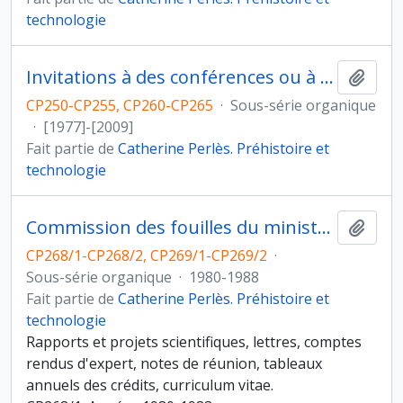
technologie
Invitations à des conférences ou à des séminaires dans des universités
Ajout
CP250-CP255, CP260-CP265
·
Sous-série organique
·
[1977]-[2009]
Fait partie de
Catherine Perlès. Préhistoire et
technologie
Commission des fouilles du ministère des Affaires étrangères
Ajout
CP268/1-CP268/2, CP269/1-CP269/2
·
Sous-série organique
·
1980-1988
Fait partie de
Catherine Perlès. Préhistoire et
technologie
Rapports et projets scientifiques, lettres, comptes
rendus d'expert, notes de réunion, tableaux
annuels des crédits, curriculum vitae.