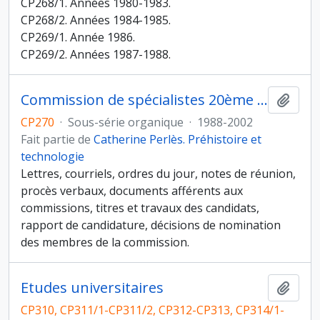
CP268/1. Années 1980-1983.
CP268/2. Années 1984-1985.
CP269/1. Année 1986.
CP269/2. Années 1987-1988.
Commission de spécialistes 20ème section " Ethnologie, Préhistoire, Anthropologie biologique " de l'Université de Paris X Nanterre
Ajout
CP270
·
Sous-série organique
·
1988-2002
Fait partie de
Catherine Perlès. Préhistoire et
technologie
Lettres, courriels, ordres du jour, notes de réunion,
procès verbaux, documents afférents aux
commissions, titres et travaux des candidats,
rapport de candidature, décisions de nomination
des membres de la commission.
Etudes universitaires
Ajout
CP310, CP311/1-CP311/2, CP312-CP313, CP314/1-