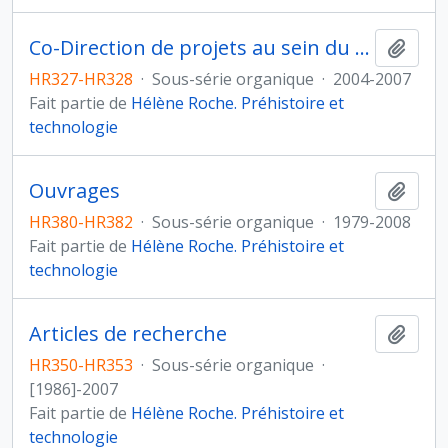
Co-Direction de projets au sein du programme Eclipse II-2004-2007 "Environnement et CLImats du Passé : hiStoire et Evolution" (CNRS, programme INSU/SHS)
Ajout
HR327-HR328
·
Sous-série organique
·
2004-2007
Fait partie de
Hélène Roche. Préhistoire et
technologie
Ouvrages
Ajout
HR380-HR382
·
Sous-série organique
·
1979-2008
Fait partie de
Hélène Roche. Préhistoire et
technologie
Articles de recherche
Ajout
HR350-HR353
·
Sous-série organique
·
[1986]-2007
Fait partie de
Hélène Roche. Préhistoire et
technologie