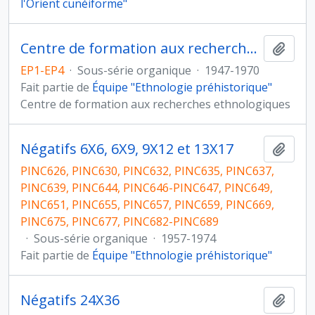
l'Orient cunéiforme"
Centre de formation aux recherches ethnologiques
Ajout
EP1-EP4
·
Sous-série organique
·
1947-1970
Fait partie de
Équipe "Ethnologie préhistorique"
Centre de formation aux recherches ethnologiques
Négatifs 6X6, 6X9, 9X12 et 13X17
Ajout
PINC626, PINC630, PINC632, PINC635, PINC637,
PINC639, PINC644, PINC646-PINC647, PINC649,
PINC651, PINC655, PINC657, PINC659, PINC669,
PINC675, PINC677, PINC682-PINC689
·
Sous-série organique
·
1957-1974
Fait partie de
Équipe "Ethnologie préhistorique"
Négatifs 24X36
Ajout