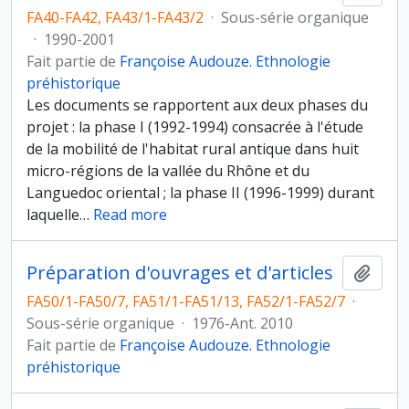
FA40-FA42, FA43/1-FA43/2
·
Sous-série organique
·
1990-2001
Fait partie de
Françoise Audouze. Ethnologie
préhistorique
Les documents se rapportent aux deux phases du
projet : la phase I (1992-1994) consacrée à l'étude
de la mobilité de l'habitat rural antique dans huit
micro-régions de la vallée du Rhône et du
Languedoc oriental ; la phase II (1996-1999) durant
laquelle
…
Read more
Préparation d'ouvrages et d'articles
Ajout
FA50/1-FA50/7, FA51/1-FA51/13, FA52/1-FA52/7
·
Sous-série organique
·
1976-Ant. 2010
Fait partie de
Françoise Audouze. Ethnologie
préhistorique