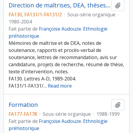
Direction de maîtrises, DEA, thèses ou participation à des jurys
Ajout
FA130, FA131/1-FA131/2
·
Sous-série organique
·
1980-2004
Fait partie de
Françoise Audouze. Ethnologie
préhistorique
Mémoires de maîtrise et de DEA, notes de
soutenance, rapports et procès-verbal de
soutenance, lettres de recommandation, avis sur
candidature, projets de recherche, résumé de thèse,
texte d'intervention, notes.
FA130. Lettres A-D, 1989-2004.
FA131/1-FA131/
…
Read more
Formation
Ajout
FA177-FA178
·
Sous-série organique
·
1988-1999
Fait partie de
Françoise Audouze. Ethnologie
préhistorique