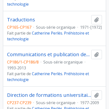
technologie
Traductions
Ajout
CP165-CP167
·
Sous-série organique
·
1971-[1972]
Fait partie de
Catherine Perlès. Préhistoire et
technologie
Communications et publication des actes
Ajout
CP186/1-CP186/8
·
Sous-série organique
·
1993-2013
Fait partie de
Catherine Perlès. Préhistoire et
technologie
Direction de formations universitaires à l'université de Paris X Nanterre
Ajout
CP237-CP239
·
Sous-série organique
·
1977-2009
Fait partie de
Catherine Perlès. Préhistoire et