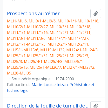
Prospections au Yémen
Ajout
MLI1-MLI6, MLI9/1-MLI9/6, MLI10/1/1-MLI10/1/18,
MLI10/2/1-MLI10/2/27, MLI10/3/1-MLI10/3/18,
MLI11/1/1-MLI11/1/16, MLI11/2/1-MLI11/2/11,
MLI11/3/1-MLI11/3/6, MLI11/4/1-MLI11/4/27,
MLI12/1/1-MLI12/1/5, MLI12/2/1-MLI12/2/11,
MLI15/1-MLI15/6, MLI19-MLI22, MLI24/1-MLI24/3,
MLI25/1/1-MLI25/1/31, MLI25/2/1-MLI25/2/3,
MLI25/3, MLI25/4/1-MLI25/4/8, MLI25/5/1-
MLI25/5/15, MLI26/1-MLI26/7, MLI27/1-MLI27/2,
MLI28-MLI35
·
Sous-série organique
·
1974-2000
Fait partie de
Marie-Louise Inizan. Préhistoire et
technologie
Direction de la fouille de tumuli de l'Age du Bronze à Umm Jidr, Bahreïn (novembre 1979)
Ajout