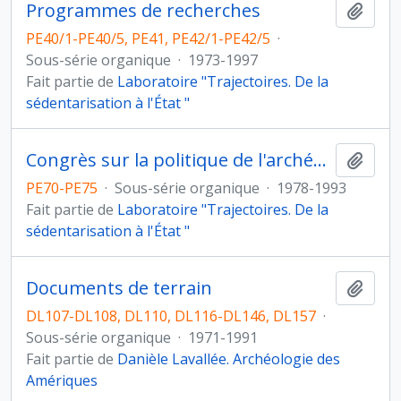
Programmes de recherches
Ajout
PE40/1-PE40/5, PE41, PE42/1-PE42/5
·
Sous-série organique
·
1973-1997
Fait partie de
Laboratoire "Trajectoires. De la
sédentarisation à l'État "
Congrès sur la politique de l'archéologie nationale
Ajout
PE70-PE75
·
Sous-série organique
·
1978-1993
Fait partie de
Laboratoire "Trajectoires. De la
sédentarisation à l'État "
Documents de terrain
Ajout
DL107-DL108, DL110, DL116-DL146, DL157
·
Sous-série organique
·
1971-1991
Fait partie de
Danièle Lavallée. Archéologie des
Amériques