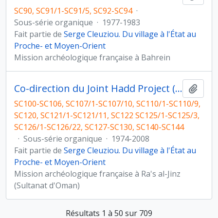
SC90, SC91/1-SC91/5, SC92-SC94
·
Sous-série organique
·
1977-1983
Fait partie de
Serge Cleuziou. Du village à l'État au
Proche- et Moyen-Orient
Mission archéologique française à Bahrein
Co-direction du Joint Hadd Project (JHP), Sultanat d'Oman
Ajout
SC100-SC106, SC107/1-SC107/10, SC110/1-SC110/9,
SC120, SC121/1-SC121/11, SC122 SC125/1-SC125/3,
SC126/1-SC126/22, SC127-SC130, SC140-SC144
·
Sous-série organique
·
1974-2008
Fait partie de
Serge Cleuziou. Du village à l'État au
Proche- et Moyen-Orient
Mission archéologique française à Ra's al-Jinz
(Sultanat d'Oman)
Résultats 1 à 50 sur 709