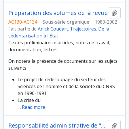
Préparation des volumes de la revue
Ajout
AC130-AC134
·
Sous-série organique
·
1980-2002
Fait partie de
Anick Coudart. Trajectoires. De la
sédentarisation à l'État
Textes préliminaires d'articles, notes de travail,
documentation, lettres.
On notera la présence de documents sur les sujets
suivants :
Le projet de redécoupage du secteur des
Sciences de l'homme et de la société du CNRS
en 1990-1991.
La crise du
…
Read more
Responsabilité administrative de "Archaeomedes I et II", programme interdisciplinaire sur la désertification des régions méditerranéennes de l'Europe depuis l'antiquité
Ajout