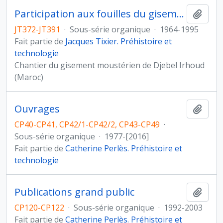
Participation aux fouilles du gisement de Djebel Irhoud (Maroc)
Ajout
JT372-JT391
·
Sous-série organique
·
1964-1995
Fait partie de
Jacques Tixier. Préhistoire et
technologie
Chantier du gisement moustérien de Djebel Irhoud
(Maroc)
Ouvrages
Ajout
CP40-CP41, CP42/1-CP42/2, CP43-CP49
·
Sous-série organique
·
1977-[2016]
Fait partie de
Catherine Perlès. Préhistoire et
technologie
Publications grand public
Ajout
CP120-CP122
·
Sous-série organique
·
1992-2003
Fait partie de
Catherine Perlès. Préhistoire et