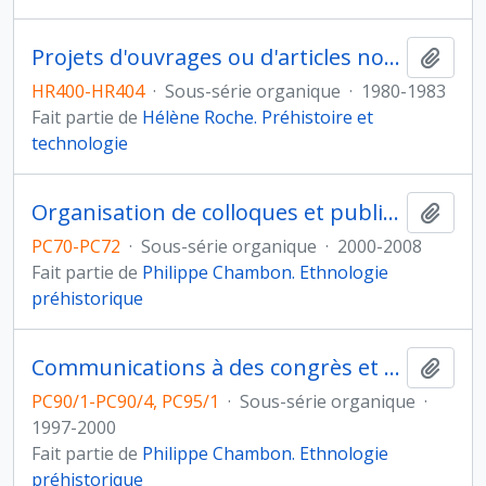
Projets d'ouvrages ou d'articles non aboutis
Ajout
HR400-HR404
·
Sous-série organique
·
1980-1983
Fait partie de
Hélène Roche. Préhistoire et
technologie
Organisation de colloques et publication des actes
Ajout
PC70-PC72
·
Sous-série organique
·
2000-2008
Fait partie de
Philippe Chambon. Ethnologie
préhistorique
Communications à des congrès et publications des actes
Ajout
PC90/1-PC90/4, PC95/1
·
Sous-série organique
·
1997-2000
Fait partie de
Philippe Chambon. Ethnologie
préhistorique