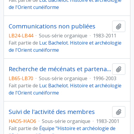
Fait partie de
Luc Bachelot. Histoire et archéologie
de l'Orient cunéiforme
Communications non publiées
Ajout
LB24-LB44
·
Sous-série organique
·
1983-2011
Fait partie de
Luc Bachelot. Histoire et archéologie
de l'Orient cunéiforme
Recherche de mécénats et partenariats
Ajout
LB65-LB70
·
Sous-série organique
·
1996-2003
Fait partie de
Luc Bachelot. Histoire et archéologie
de l'Orient cunéiforme
Suivi de l'activité des membres
Ajout
HAO5-HAO6
·
Sous-série organique
·
1983-2001
Fait partie de
Équipe "Histoire et archéologie de