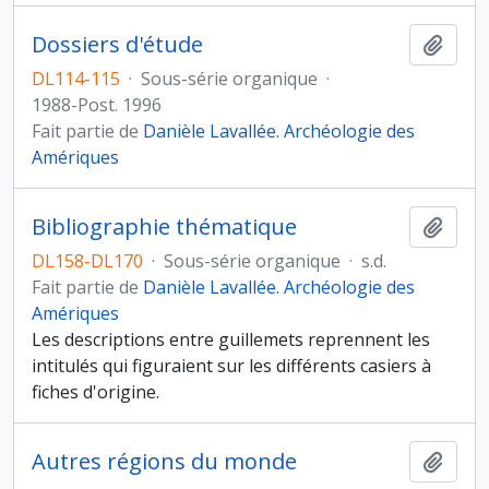
Dossiers d'étude
Ajout
DL114-115
·
Sous-série organique
·
1988-Post. 1996
Fait partie de
Danièle Lavallée. Archéologie des
Amériques
Bibliographie thématique
Ajout
DL158-DL170
·
Sous-série organique
·
s.d.
Fait partie de
Danièle Lavallée. Archéologie des
Amériques
Les descriptions entre guillemets reprennent les
intitulés qui figuraient sur les différents casiers à
fiches d'origine.
Autres régions du monde
Ajout