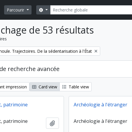
Rechercher
Search options
Parcourir
ichage de 53 résultats
ires
ule. Trajectoires. De la sédentarisation à l'État
de recherche avancée
nt impression
Card view
Table view
t, patrimoine
Archéologie à l'étranger
t, patrimoine
Archéologie à l'étranger
Ajouter au presse-papier