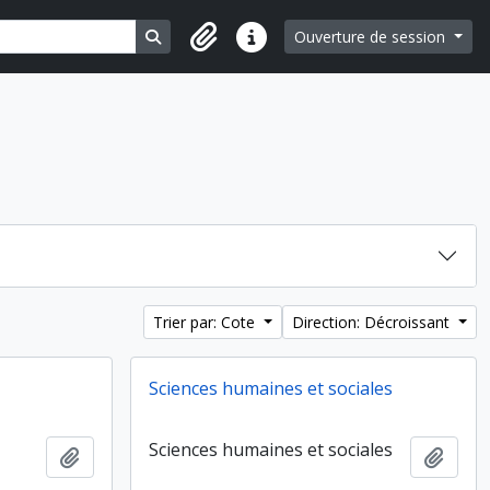
Search in browse page
Ouverture de session
Liens rapides
Trier par: Cote
Direction: Décroissant
Sciences humaines et sociales
Sciences humaines et sociales
Ajouter au presse-papier
Ajout