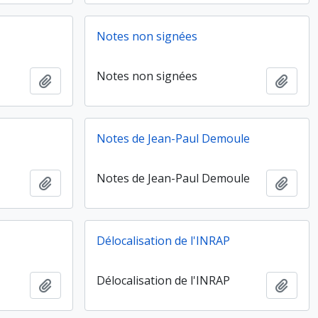
Notes non signées
Notes non signées
Ajouter au presse-papier
Ajout
Notes de Jean-Paul Demoule
Notes de Jean-Paul Demoule
Ajouter au presse-papier
Ajout
Délocalisation de l'INRAP
Délocalisation de l'INRAP
Ajouter au presse-papier
Ajout