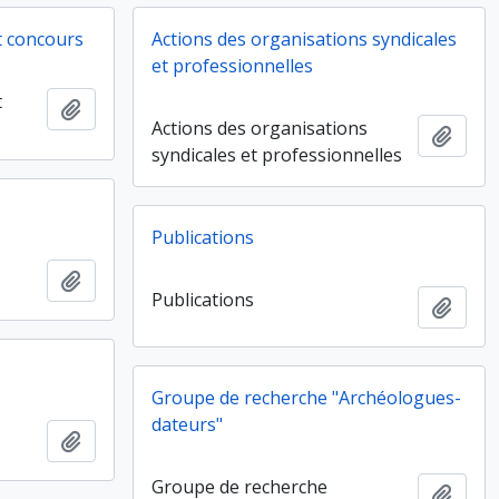
t concours
Actions des organisations syndicales
et professionnelles
t
Ajouter au presse-papier
Actions des organisations
Ajout
syndicales et professionnelles
Publications
Ajouter au presse-papier
Publications
Ajout
Groupe de recherche "Archéologues-
dateurs"
Ajouter au presse-papier
Groupe de recherche
Ajout