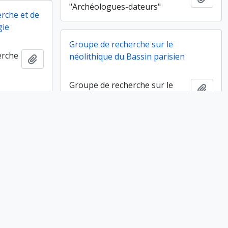
"Archéologues-dateurs"
erche et de
gie
Groupe de recherche sur le
erche
néolithique du Bassin parisien
Ajouter au presse-papier
Groupe de recherche sur le
Ajout
néolithique du Bassin parisien
e
iques
Groupe de recherche "Informatique
et archéologie"
e
Ajouter au presse-papier
iques
Groupe de recherche
Ajout
"Informatique et archéologie"
e
Démission du Conseil supérieur de la