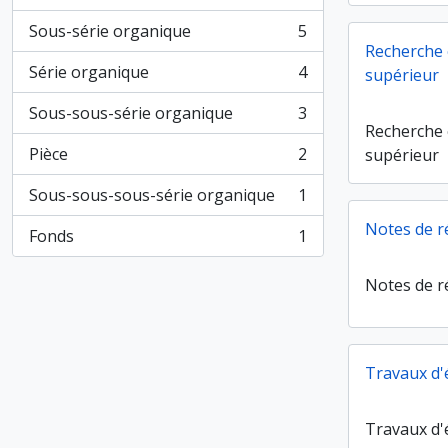
, 37 résultats
Sous-série organique
5
, 5 résultats
Recherche
Série organique
4
supérieur
, 4 résultats
Sous-sous-série organique
3
, 3 résultats
Recherche
Pièce
2
supérieur
, 2 résultats
Sous-sous-sous-série organique
1
, 1 résultats
Notes de r
Fonds
1
, 1 résultats
Notes de r
Travaux d'
Travaux d'