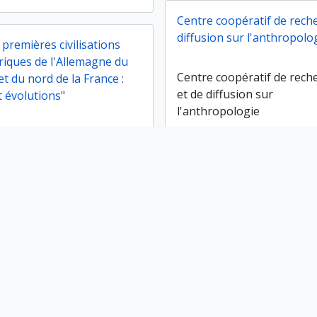
Centre coopératif de rech
diffusion sur l'anthropolo
 premières civilisations
riques de l'Allemagne du
Centre coopératif de rech
t du nord de la France :
et de diffusion sur
t évolutions"
l'anthropologie
s premières
Ajouter au presse-papier
ns protohistoriques
Réseau d'information et d
agne du sud-ouest et
documentation archéolog
la France : relations
ns"
Réseau d'information et d
documentation archéolog
ire européenne
Programmes de recherch
ire européenne
Ajouter au presse-papier