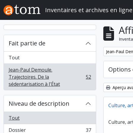
Skip to main content
Inventaires et archives en ligne
Aff
Inventa
Fait partie de
Remove filter:
Jean-Paul Demo
Tout
Options 
Jean-Paul Demoule.
Trajectoires. De la
52
, 52 résultats
sédentarisation à l'État
Aperçu ava
Niveau de description
Culture, ar
Tout
Culture, ar
Dossier
37