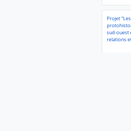
Projet "Les
protohisto
sud-ouest e
relations e
Projet "Le
civilisatio
de l'Allem
du nord de 
et évolutio
Protohisto
Protohisto