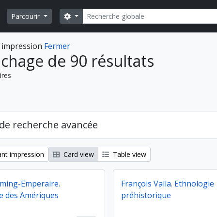
Rechercher
Search options
Parcourir
 impression
Fermer
ichage de 90 résultats
ires
de recherche avancée
nt impression
Card view
Table view
ming-Emperaire.
François Valla. Ethnologie
e des Amériques
préhistorique