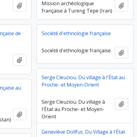
Mission archéologique
Ajouter au presse-papier
Ajout
française à Tureng Tepe (Iran)
nçaise de
Société d'ethnologie française
Société d'ethnologie française
Ajout
Ajouter au presse-papier
Serge Cleuziou. Du village à l'État au
Proche- et Moyen-Orient
nçaise au
Serge Cleuziou. Du village à
Ajout
l'État au Proche- et Moyen-
Ajouter au presse-papier
Orient
stan)
Geneviève Dollfus. Du Village à l'État