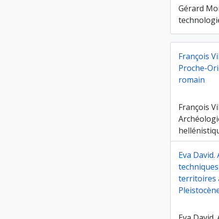
Gérard Mon
technologi
François Vi
Proche-Orie
romain
François Vi
Archéologi
hellénistiq
Eva David.
techniques
territoires
Pleistocèn
Eva David.