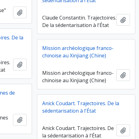
sédentarisation à l'État
se"
Ajouter au presse-papier
Claude Constantin. Trajectoires.
Ajout
De la sédentarisation à l'État
res. De la
Mission archéologique franco-
chinoise au Xinjiang (Chine)
ires.
Ajouter au presse-papier
tat
Mission archéologique franco-
Ajout
chinoise au Xinjiang (Chine)
nes de
Anick Coudart. Trajectoires. De la
sédentarisation à l'État
nnes
Ajouter au presse-papier
Anick Coudart. Trajectoires. De
Ajout
la sédentarisation à l'État