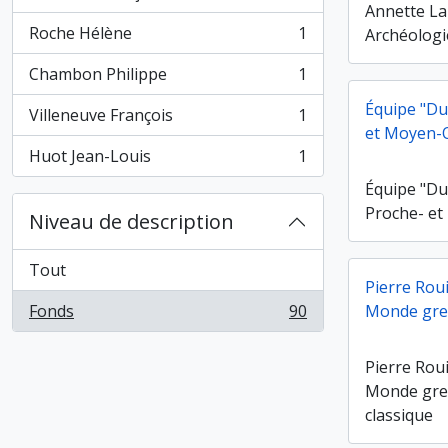
, 1 résultats
Annette La
Roche Hélène
1
Archéologi
, 1 résultats
Chambon Philippe
1
, 1 résultats
Équipe "Du 
Villeneuve François
1
, 1 résultats
et Moyen-O
Huot Jean-Louis
1
, 1 résultats
Équipe "Du 
Proche- et
Niveau de description
Tout
Pierre Roui
Fonds
90
Monde grec
, 90 résultats
Pierre Roui
Monde grec
classique