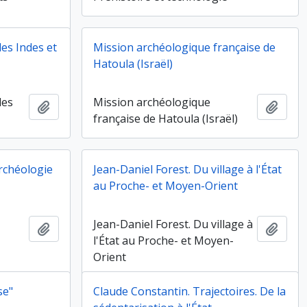
es Indes et
Mission archéologique française de
Hatoula (Israël)
des
Mission archéologique
Ajouter au presse-papier
Ajout
française de Hatoula (Israël)
archéologie
Jean-Daniel Forest. Du village à l'État
au Proche- et Moyen-Orient
Jean-Daniel Forest. Du village à
Ajouter au presse-papier
Ajout
l'État au Proche- et Moyen-
Orient
se"
Claude Constantin. Trajectoires. De la