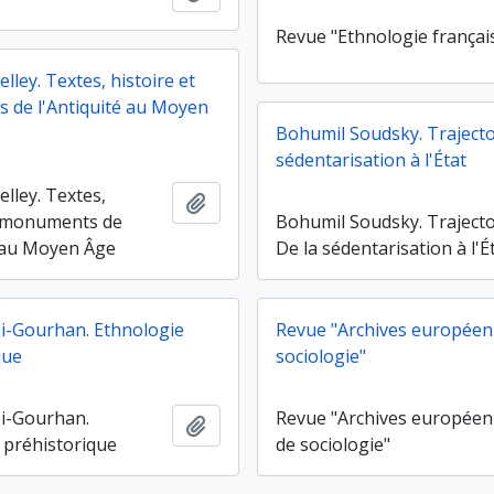
Revue "Ethnologie françai
lley. Textes, histoire et
de l'Antiquité au Moyen
Bohumil Soudsky. Trajectoi
sédentarisation à l'État
lley. Textes,
Ajouter au presse-papier
t monuments de
Bohumil Soudsky. Trajecto
é au Moyen Âge
De la sédentarisation à l'É
i-Gourhan. Ethnologie
Revue "Archives européen
que
sociologie"
i-Gourhan.
Revue "Archives europée
Ajouter au presse-papier
 préhistorique
de sociologie"