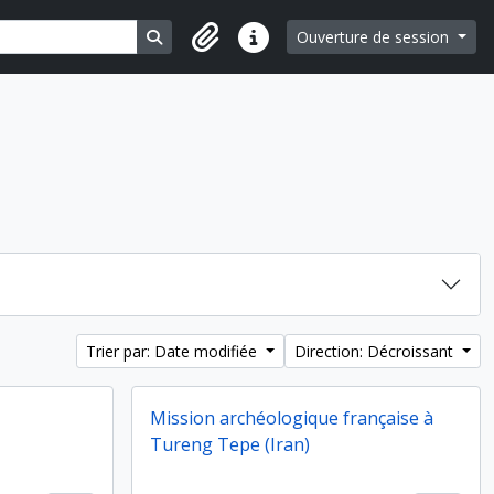
Search in browse page
Ouverture de session
Liens rapides
Trier par: Date modifiée
Direction: Décroissant
Mission archéologique française à
Tureng Tepe (Iran)