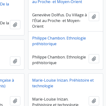
au Proche- et Moyen-Orient
 De la
Geneviève Dollfus. Du Village à
Ajout
l'État au Proche- et Moyen-
 De la
Ajouter au presse-papier
Orient
Philippe Chambon. Ethnologie
préhistorique
Philippe Chambon. Ethnologie
Ajout
Ajouter au presse-papier
préhistorique
nçaise à
Marie-Louise Inizan. Préhistoire et
nis)
technologie
Marie-Louise Inizan.
Ajouter au presse-papier
Ajout
ts
Préhistoire et technologie