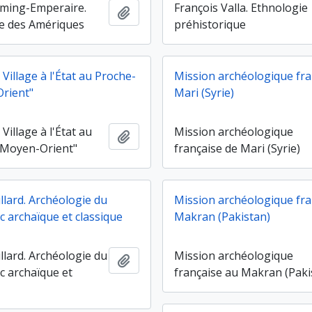
ming-Emperaire.
François Valla. Ethnologie
Ajouter au presse-papier
e des Amériques
préhistorique
Village à l'État au Proche-
Mission archéologique fra
rient"
Mari (Syrie)
Village à l'État au
Mission archéologique
Ajouter au presse-papier
 Moyen-Orient"
française de Mari (Syrie)
llard. Archéologie du
Mission archéologique fra
 archaïque et classique
Makran (Pakistan)
llard. Archéologie du
Mission archéologique
Ajouter au presse-papier
 archaïque et
française au Makran (Paki