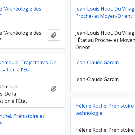
e "Archéologie des
Jean-Louis Huot. Du Village
"
Proche- et Moyen-Orient
e "Archéologie des
Jean-Louis Huot. Du Villag
Ajouter au presse-papier
"
l'État au Proche- et Moyen
Orient
Demoule. Trajectoires. De
Jean-Claude Gardin
isation à l'État
Jean-Claude Gardin
Demoule.
Ajouter au presse-papier
s. De la
tion à l'État
Hélène Roche. Préhistoire
technologie
thel. Préhistoire et
e
Hélène Roche. Préhistoire