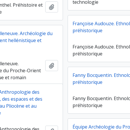
technologie
thel. Préhistoire et
Ajouter au presse-papier
e
Françoise Audouze. Ethno
préhistorique
lleneuve. Archéologie du
nt hellénistique et
Françoise Audouze. Ethno
préhistorique
lleneuve.
Ajouter au presse-papier
e du Proche-Orient
Fanny Bocquentin. Ethnol
ue et romain
préhistorique
 Anthropologie des
Fanny Bocquentin. Ethnol
, des espaces et des
préhistorique
 au Pliocène et au
e
Équipe Archéologie du Pr
 Anthropologie des