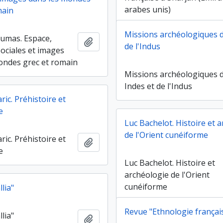
arabes unis)
main
Missions archéologiques d
umas. Espace,
Ajouter au presse-papier
de l'Indus
sociales et images
ondes grec et romain
Missions archéologiques 
Indes et de l'Indus
ric. Préhistoire et
e
Luc Bachelot. Histoire et 
de l'Orient cunéiforme
ric. Préhistoire et
Ajouter au presse-papier
e
Luc Bachelot. Histoire et
archéologie de l'Orient
cunéiforme
lia"
Revue "Ethnologie françai
lia"
Ajouter au presse-papier