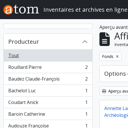
Skip to main content
Inventaires et archives en ligne
Aperçu avant
Aff
Producteur
Inventa
Tout
Remove filter:
Fonds
Rouillard Pierre
2
, 2 résultats
Options 
Baudez Claude-François
2
, 2 résultats
Bachelot Luc
1
Aperçu ava
, 1 résultats
Coudart Anick
1
, 1 résultats
Annette La
Baroin Catherine
1
Archéologi
, 1 résultats
Audouze Françoise
1