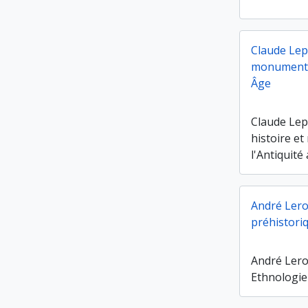
Claude Lepe
monuments 
Âge
Claude Lepe
histoire e
l'Antiquit
André Lero
préhistori
André Lero
Ethnologie