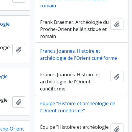
romain
Frank Braemer. Archéologie du
logie
Ajout
Proche-Orient hellénistique et
romain
logie
Ajouter au presse-papier
Francis Joannès. Histoire et
archéologie de l'Orient cunéiforme
Francis Joannès. Histoire et
ogie
Ajout
archéologie de l'Orient
cunéiforme
ogie
Ajouter au presse-papier
Équipe "Histoire et archéologie de
l'Orient cunéiforme"
Équipe "Histoire et archéologie
oche-Orient
Ajout