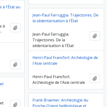
 à l'État au
Jean-Paul Farruggia. Trajectoires. De
la sédentarisation à l'État
e à
Ajouter au presse-papier
-
Jean-Paul Farruggia.
Ajout
Trajectoires. De la
sédentarisation à l'État
Henri-Paul Francfort. Archéologie de
l'Asie centrale
Ajouter au presse-papier
Henri-Paul Francfort.
Ajout
Archéologie de l'Asie centrale
 et
Frank Braemer. Archéologie du
 et
Ajouter au presse-papier
Proche-Orient hellénistique et