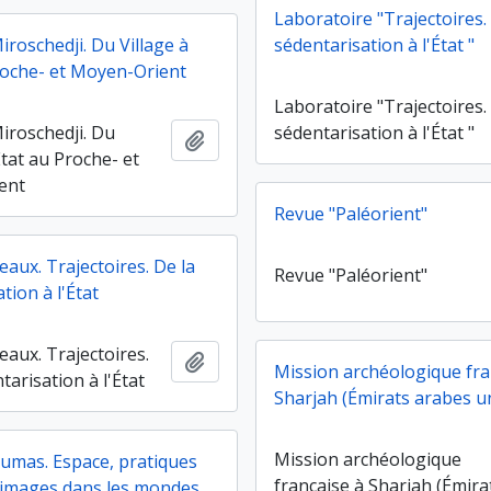
Laboratoire "Trajectoires.
iroschedji. Du Village à
sédentarisation à l'État "
Proche- et Moyen-Orient
Laboratoire "Trajectoires.
iroschedji. Du
sédentarisation à l'État "
Ajouter au presse-papier
'État au Proche- et
ent
Revue "Paléorient"
eaux. Trajectoires. De la
Revue "Paléorient"
tion à l'État
eaux. Trajectoires.
Ajouter au presse-papier
Mission archéologique fra
tarisation à l'État
Sharjah (Émirats arabes u
Mission archéologique
umas. Espace, pratiques
française à Sharjah (Émira
t images dans les mondes