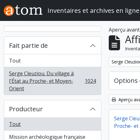
Skip to main content
Inventaires et archives en ligne
Aperçu avant
Aff
Fait partie de
Inventa
Tout
Remove filter:
Serge Cleuziou
Serge Cleuziou. Du village à
Options 
l'État au Proche- et Moyen-
1024
, 1024 résultats
Orient
Aperçu ava
Producteur
Serge Cleuz
Tout
Proche- et
Mission archéologique française