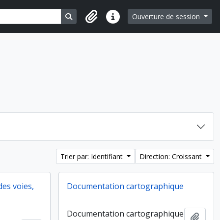
Search in browse page
Ouverture de session
Liens rapides
Trier par: Identifiant
Direction: Croissant
des voies,
Documentation cartographique
Documentation cartographique
Ajout