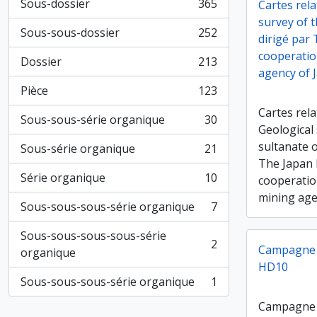
Sous-dossier
365
Cartes rela
, 365 résultats
survey of 
Sous-sous-dossier
252
dirigé par
, 252 résultats
cooperatio
Dossier
213
, 213 résultats
agency of 
Pièce
123
, 123 résultats
Cartes rela
Sous-sous-série organique
30
, 30 résultats
Geological 
sultanate 
Sous-série organique
21
, 21 résultats
The Japan 
Série organique
10
cooperatio
, 10 résultats
mining age
Sous-sous-sous-série organique
7
, 7 résultats
Sous-sous-sous-sous-série
2
Campagne 1
, 2 résultats
organique
HD10
Sous-sous-sous-série organique
1
, 1 résultats
Campagne 1