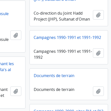
Co-direction du Joint Hadd
nsule
Ajout
Project (JHP), Sultanat d'Oman
Ajouter au presse-papier
Campagnes 1990-1991 et 1991-1992
nsule
Campagnes 1990-1991 et 1991-
Ajout
1992
nant les
Ra's al
Documents de terrain
rnant
Documents de terrain
Ajouter au presse-papier
Ajout
 et