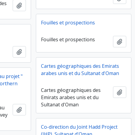
 des
Ajouter au presse-papier
Fouilles et prospections
Fouilles et prospections
Ajout
Ajouter au presse-papier
Cartes géographiques des Emirats
arabes unis et du Sultanat d'Oman
au projet "
northern
Cartes géographiques des
Ajout
Emirats arabes unis et du
Sultanat d'Oman
 au
Ajouter au presse-papier
rvey
Co-direction du Joint Hadd Project
(JHP), Sultanat d'Oman