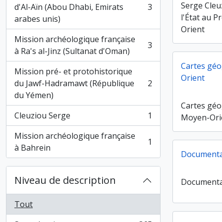
Serge Cleuz
d'Al-Aïn (Abou Dhabi, Emirats
3
, 3 résultats
l'État au 
arabes unis)
Orient
Mission archéologique française
3
, 3 résultats
à Ra's al-Jinz (Sultanat d'Oman)
Cartes gé
Mission pré- et protohistorique
Orient
du Jawf-Hadramawt (République
2
, 2 résultats
du Yémen)
Cartes gé
Cleuziou Serge
1
Moyen-Ori
, 1 résultats
Mission archéologique française
1
, 1 résultats
à Bahrein
Documenta
Niveau de description
Documenta
Tout