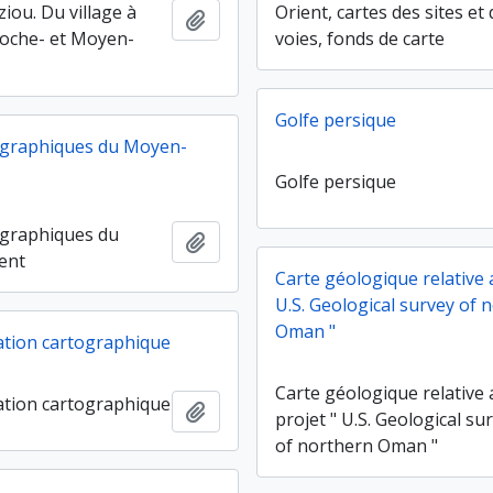
iou. Du village à
Orient, cartes des sites et
Ajouter au presse-papier
Proche- et Moyen-
voies, fonds de carte
Golfe persique
ographiques du Moyen-
Golfe persique
ographiques du
Ajouter au presse-papier
ent
Carte géologique relative 
U.S. Geological survey of 
Oman "
tion cartographique
Carte géologique relative
tion cartographique
Ajouter au presse-papier
projet " U.S. Geological su
of northern Oman "