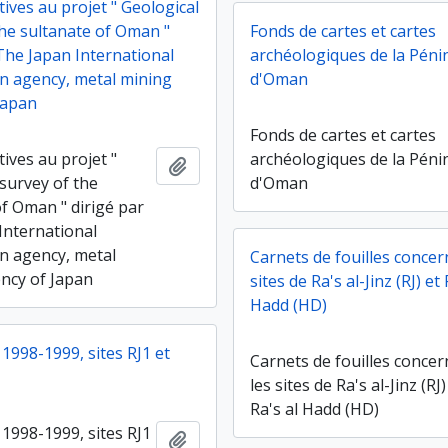
tives au projet " Geological
the sultanate of Oman "
Fonds de cartes et cartes
 The Japan International
archéologiques de la Péni
n agency, metal mining
d'Oman
Japan
Fonds de cartes et cartes
tives au projet "
archéologiques de la Péni
Ajouter au presse-papier
survey of the
d'Oman
of Oman " dirigé par
International
n agency, metal
Carnets de fouilles concer
ncy of Japan
sites de Ra's al-Jinz (RJ) et 
Hadd (HD)
998-1999, sites RJ1 et
Carnets de fouilles conce
les sites de Ra's al-Jinz (RJ)
Ra's al Hadd (HD)
998-1999, sites RJ1
Ajouter au presse-papier