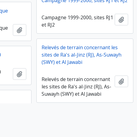
Campagne 1999-2000, sites RJ1 et RJ2
ique
Campagne 1999-2000, sites RJ1
Ajout
et RJ2
ique
Ajouter au presse-papier
Relevés de terrain concernant les
0
sites de Ra's al-Jinz (RJ), As-Suwayh
(SWY) et Al Jawabi
0
Ajouter au presse-papier
Relevés de terrain concernant
Ajout
les sites de Ra's al-Jinz (RJ), As-
Suwayh (SWY) et Al Jawabi
RJ2, plans
Ajouter au presse-papier
RJ2, plans
Ajout