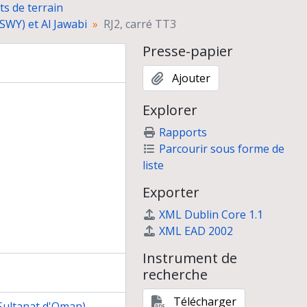
s de terrain
(SWY) et Al Jawabi
RJ2, carré TT3
Presse-papier
 (RJ), RH, Bandar al-Jadid (BJ)
Ajouter
's al-Jinz (RJ)
Explorer
Rapports
rotohistorique du Yémen"
Parcourir sous forme de
hie du delta de la Murghab (Turkménistan)
liste
t des piémonts du Kopet Dagh, Turkménistan (mai 1996)
Exporter
XML Dublin Core 1.1
XML EAD 2002
Instrument de
recherche
Télécharger
(Sultanat d'Oman)