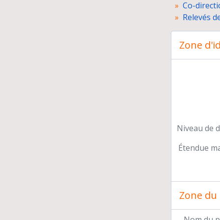
Co-directi
Relevés de
Zone d'id
Niveau de d
Étendue mat
Pr
Pré
Con
Zone du 
Par
Rel
Nom du p