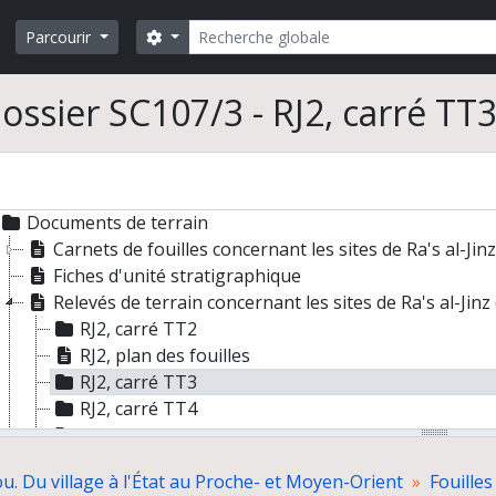
Rechercher
Cleuziou. Du village à l'État au Proche- et Moyen-Orient
Search options
Parcourir
illes et prospections
Documentation cartographique
ossier SC107/3 - RJ2, carré TT
Direction de la mission archéologique française d'Al Ain (A
Direction de la fouille de tumuli de l'Age du Bronze à Umm 
Co-direction du Joint Hadd Project (JHP), Sultanat d'Oman
Documentation cartographique
Documents de terrain
Carnets de fouilles concernant les sites de Ra's al-Jinz
Fiches d'unité stratigraphique
Relevés de terrain concernant les sites de Ra's al-Jinz
RJ2, carré TT2
RJ2, plan des fouilles
RJ2, carré TT3
RJ2, carré TT4
RJ2, plans
RJ1
u. Du village à l'État au Proche- et Moyen-Orient
Fouilles
RJ6, cairn