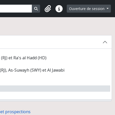
Search in browse page
Ouverture de session
Liens rapides
3
bou Dhabi, Emirats arabes unis) et travaux postérieurs
Jidr, Bahreïn (novembre 1979)
 (RJ) et Ra's al Hadd (HD)
 (RJ), As-Suwayh (SWY) et Al Jawabi
 et prospections