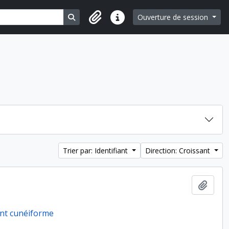
Search in browse page
Ouverture de session
Liens rapides
Trier par: Identifiant
Direction: Croissant
Ajout
ent cunéiforme