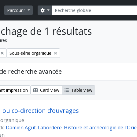
Rechercher
Search options
Parcourir
ichage de 1 résultats
ires
Remove filter:
Sous-série organique
de recherche avancée
nt impression
Card view
Table view
n ou co-direction d’ouvrages
 organique
 de
Damien Agut-Labordère. Histoire et archéologie de l'Ori
en