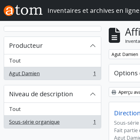
Skip to main content
Inventaires et archives en ligne
Aff
Inventa
Producteur
Remove filter:
Agut Damien
Tout
Options 
Agut Damien
1
, 1 résultats
Aperçu ava
Niveau de description
Tout
Directio
Sous-série organique
1
Sous-série
, 1 résultats
Fait partie
Agut Dami