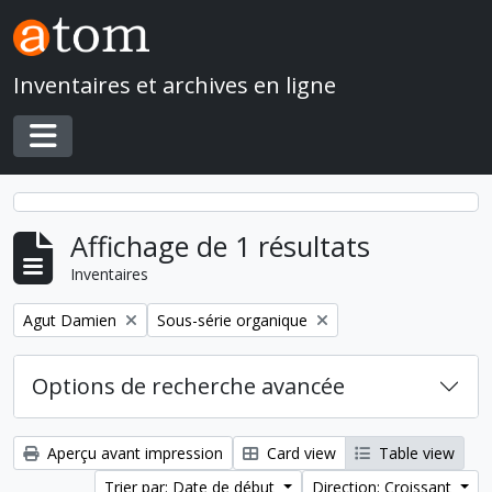
Skip to main content
Inventaires et archives en ligne
Toggle navigation
Affichage de 1 résultats
Inventaires
Remove filter:
Remove filter:
Agut Damien
Sous-série organique
Options de recherche avancée
Aperçu avant impression
Card view
Table view
Trier par: Date de début
Direction: Croissant