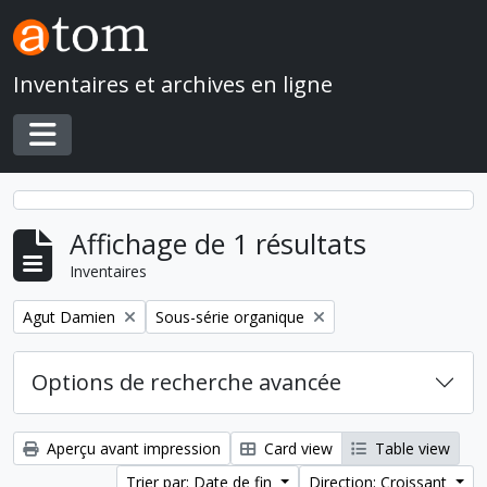
Skip to main content
Inventaires et archives en ligne
Toggle navigation
Affichage de 1 résultats
Inventaires
Remove filter:
Remove filter:
Agut Damien
Sous-série organique
Options de recherche avancée
Aperçu avant impression
Card view
Table view
Trier par: Date de fin
Direction: Croissant