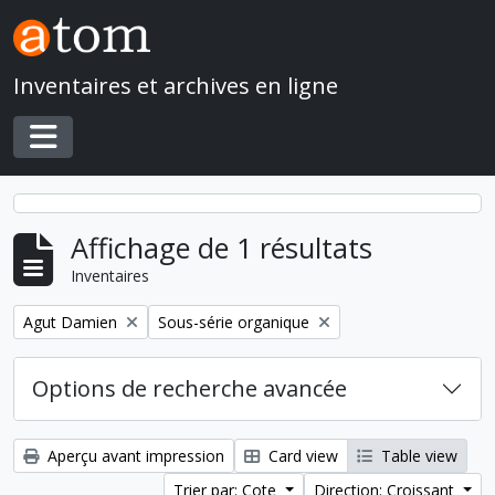
Skip to main content
Inventaires et archives en ligne
Toggle navigation
Affichage de 1 résultats
Inventaires
Remove filter:
Remove filter:
Agut Damien
Sous-série organique
Options de recherche avancée
Aperçu avant impression
Card view
Table view
Trier par: Cote
Direction: Croissant