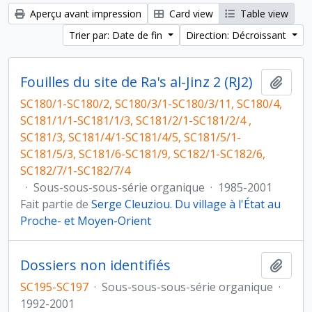
Aperçu avant impression
Card view
Table view
Trier par: Date de fin
Direction: Décroissant
Fouilles du site de Ra's al-Jinz 2 (RJ2)
Ajout
SC180/1-SC180/2, SC180/3/1-SC180/3/11, SC180/4,
SC181/1/1-SC181/1/3, SC181/2/1-SC181/2/4 ,
SC181/3, SC181/4/1-SC181/4/5, SC181/5/1-
SC181/5/3, SC181/6-SC181/9, SC182/1-SC182/6,
SC182/7/1-SC182/7/4
·
Sous-sous-sous-série organique
·
1985-2001
Fait partie de
Serge Cleuziou. Du village à l'État au
Proche- et Moyen-Orient
Dossiers non identifiés
Ajout
SC195-SC197
·
Sous-sous-sous-série organique
·
1992-2001