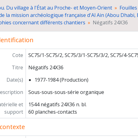
Campagne 1979
u. Du village à l'État au Proche- et Moyen-Orient
Fouilles
Campagne 1980, vues du matériel issu probablemen
de la mission archéologique française d'Al Ain (Abou Dhabi,
Campagne 1982, vues des fouilles de l'habitat de Hi
hies concernant différents chantiers
Négatifs 24X36
Campagne 1983, vues probables des fouilles de la 
Campagne 1984, vues probables des fouilles de la 
Négatifs 6X6 et 4,5X6
entification
Tirages photographiques
Correspondance
Cote
SC75/1-SC75/2, SC75/3/1-SC75/3/2, SC75/4-SC7
Administration de la mission et des travaux postérieurs
Titre
Négatifs 24X36
Direction de la fouille de tumuli de l'Age du Bronze à Umm 
Co-direction du Joint Hadd Project (JHP), Sultanat d'Oman
Date(s)
1977-1984 (Production)
Co-direction de la mission "Etude du peuplement pré- et p
Participation au projet italo-russo-turkmène de cartograp
escription
Sous-sous-sous-série organique
Co-direction de la mission archéologique sur le peuplemen
érielle et
1544 négatifs 24X36 n. bl.
Diathèque
support
60 planches-contacts
Photographies numériques
ogrammes de recherche
contexte
paration de publications
grès, séminaires, conférences