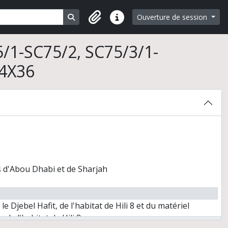
Search in browse page
Ouverture de session
Liens rapides
/1-SC75/2, SC75/3/1-
24X36
bou Dhabi, Emirats arabes unis) et travaux postérieurs
s d'Abou Dhabi et de Sharjah
Djebel Hafit, de l'habitat de Hili 8 et du matériel
de l'habitat de Hili 8