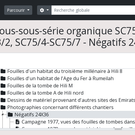
Rechercher
Search options
Parcourir
ous-sous-série organique SC75
Cleuziou. Du village à l'État au Proche- et Moyen-Orient
illes et prospections
/2, SC75/4-SC75/7 - Négatifs 
Documentation cartographique
Direction de la mission archéologique française d'Al Ain (A
Documentation cartographique
Fouilles de tombes de 3000 av. J.-C. dans le Djebel Hafit
Fouilles d'un habitat du troisième millénaire à Hili 8
Fouilles d'un habitat de l'Age du Fer à Rumeilah
Fouilles de la tombe de Hili M
Fouilles de la tombe A de Hili nord
Dessins de matériel provenant d'autres sites des Emirat
Photographies concernant différents chantiers
Négatifs 24X36
Campagne 1977, vues des fouilles de tombes dans le 
Campagne 1978, vues du matériel issus des fouilles 