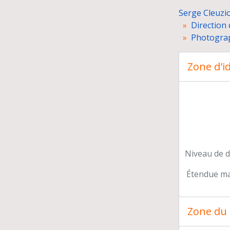
Serge Cleuzio
Direction 
Photograp
Zone d'id
Niveau de d
Étendue mat
Pr
Zone du 
Pré
Con