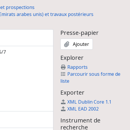
 et prospections
t des fouilles de la tombe de Hili M
 Emirats arabes unis) et travaux postérieurs
li 8, de la tombe de Hili nord et du matériel
tombe de Hili nord et du matériel
tombe de Hili nord et du matériel
Presse-papier
Ajouter
5/7
Explorer
Jidr, Bahreïn (novembre 1979)
Rapports
Parcourir sous forme de
rotohistorique du Yémen"
liste
hie du delta de la Murghab (Turkménistan)
t des piémonts du Kopet Dagh, Turkménistan (mai 1996)
Exporter
XML Dublin Core 1.1
XML EAD 2002
Instrument de
recherche