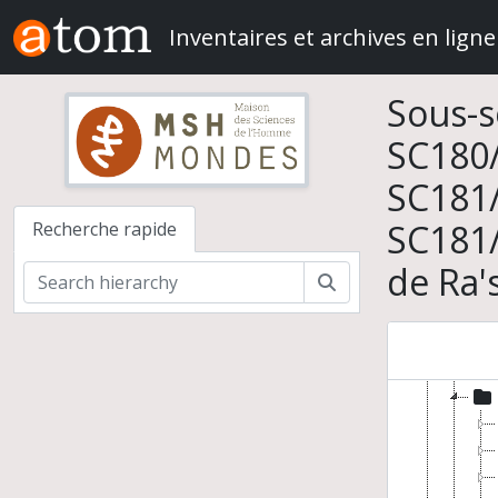
Skip to main content
Inventaires et archives en ligne
Sous-s
SC180/
Serge 
Fou
SC181/
SC181/
Recherche rapide
de Ra's
Rechercher