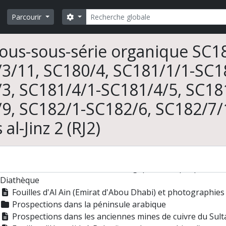
Rechercher
Search options
Parcourir
ous-sous-série organique SC1
3/11, SC180/4, SC181/1/1-SC18
Cleuziou. Du village à l'État au Proche- et Moyen-Orient
illes et prospections
3, SC181/4/1-SC181/4/5, SC18
Documentation cartographique
9, SC182/1-SC182/6, SC182/7/1-
Direction de la mission archéologique française d'Al Ain (A
Direction de la fouille de tumuli de l'Age du Bronze à Umm 
 al-Jinz 2 (RJ2)
Co-direction du Joint Hadd Project (JHP), Sultanat d'Oman
Co-direction de la mission "Etude du peuplement pré- et p
Participation au projet italo-russo-turkmène de cartograp
Co-direction de la mission archéologique sur le peuplemen
Diathèque
Fouilles d'Al Ain (Emirat d'Abou Dhabi) et photographies 
Prospections dans la péninsule arabique
Prospections dans les anciennes mines de cuivre du Sul