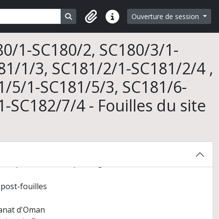
Search in browse page
Ouverture de session
Liens rapides
80/1-SC180/2, SC180/3/1-
1/1/3, SC181/2/1-SC181/2/4 ,
1/5/1-SC181/5/3, SC181/6-
SC182/7/4 - Fouilles du site
bou Dhabi, Emirats arabes unis) et travaux postérieurs
Jidr, Bahreïn (novembre 1979)
rotohistorique du Yémen"
hie du delta de la Murghab (Turkménistan)
t des piémonts du Kopet Dagh, Turkménistan (mai 1996)
post-fouilles
tanat d'Oman