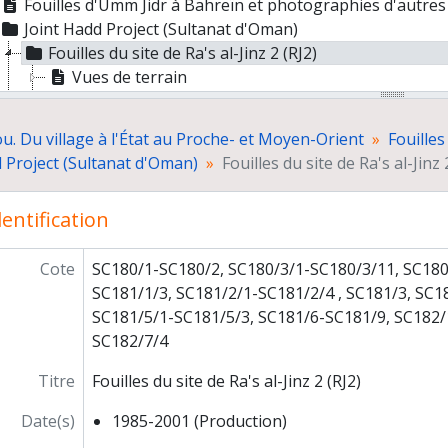
Fouilles d'Umm Jidr à Bahreïn et photographies d'autre
Joint Hadd Project (Sultanat d'Oman)
Fouilles du site de Ra's al-Jinz 2 (RJ2)
Vues de terrain
Matériel archéologique
Autres sites fouillés
u. Du village à l'État au Proche- et Moyen-Orient
Fouilles
Vie de la mission
d Project (Sultanat d'Oman)
Fouilles du site de Ra's al-Jinz 
Prospections
Documentation
entification
Dossiers non identifiés
Prospections des sites de l'Age du Bronze au Yémen
Photographies numériques
Cote
SC180/1-SC180/2, SC180/3/1-SC180/3/11, SC180
ogrammes de recherche
SC181/1/3, SC181/2/1-SC181/2/4 , SC181/3, SC1
paration de publications
SC181/5/1-SC181/5/3, SC181/6-SC181/9, SC182/
grès, séminaires, conférences
SC182/7/4
ticipation à l'exposition "Ancient Rome and India" (Inde)
Titre
Fouilles du site de Ra's al-Jinz 2 (RJ2)
ations scientifiques
seignement et formation
Date(s)
1985-2001 (Production)
ticipation à des instances décisionnelles ou consultatives