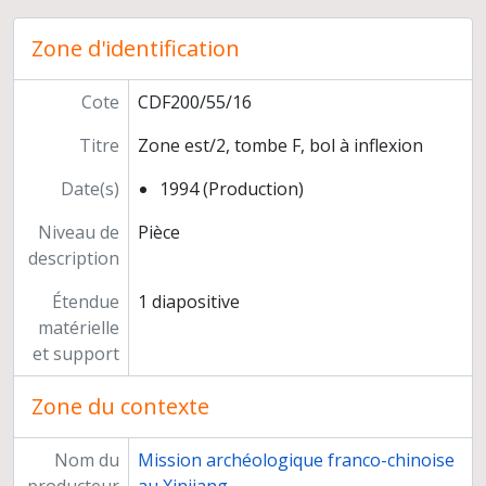
Djoumboulak Koum, cuivre
Zone d'identification
Djoumboulak Koum, cuivre, cauris
Djoumboulak Koum, cuivre "coiffes"
Djoumboulak Koum, cuivre, miroirs
Cote
CDF200/55/16
Djoumboulak Koum, cuivre, boucles
Titre
Zone est/2, tombe F, bol à inflexion
Djoumboulak Koum, cuivre, demi-sphère à décor animalier, IDR-42
Djoumboulak Koum, cuivre
Date(s)
1994 (Production)
Djoumboulak Koum, cuivre, pointes de flèche
Djoumboulak Koum, fer, pointes, pointes de flèche
Niveau de
Pièce
Djoumboulak Koum, fer, outils
description
Djoumboulak Koum, fer, outils, MB3
Étendue
1 diapositive
Djoumboulak Koum, fer, marmite et filet
matérielle
Djoumboulak Koum, fonte blanche, marmite
et support
Djoumboulak Koum, métallurgie, creuset, plomb, scories
Djoumboulak Koum, bois, récipients
Zone du contexte
Djoumboulak Koum, bois, plat au cerf
Djoumboulak Koum, bois décoré
Nom du
Mission archéologique franco-chinoise
Djoumboulak Koum, bois, petits objets