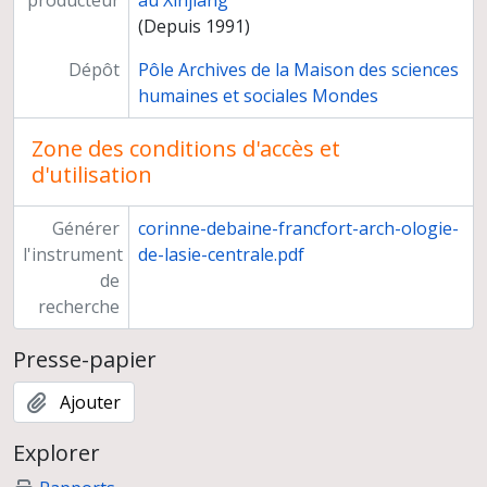
producteur
au Xinjiang
Djoumboulak Koum, bois, os, corne
(Depuis 1991)
Djoumboulak Koum, bois, pierre, fusaïoles décorées
Djoumboulak Koum, meules, broyeurs, faucilles
Dépôt
Pôle Archives de la Maison des sciences
Djoumboulak Koum, aiguisoirs, pierres à aiguiser
humaines et sociales Mondes
Djoumboulak Koum, pierre
Djoumboulak Koum, tissu
Zone des conditions d'accès et
Djoumboulak Koum, textile
d'utilisation
Djoumboulak Koum, rubans, pompons
Djoumboulak Koum, feutre, cuir, cheveux, "poupées"
Générer
corinne-debaine-francfort-arch-ologie-
Djoumboulak Koum, diapositives non légendées
l'instrument
de-lasie-centrale.pdf
Djoumboulak Koum, cornaline, perles
de
Djoumboulak Koum, pierre, coquille, or, perles
recherche
Djoumboulak Koum, verre, perles
Djoumboulak Koum, céramique, bois
Presse-papier
Djoumboulak Koum, lithique, petits objets
Djoumboulak Koum, textile
Ajouter
Djoumboulak Koum, résille, restes de travaux textiles
Djoumboulak Koum, textile, cuir
Explorer
Djoumboulak Koum, feutre décoré, pochette à rabat