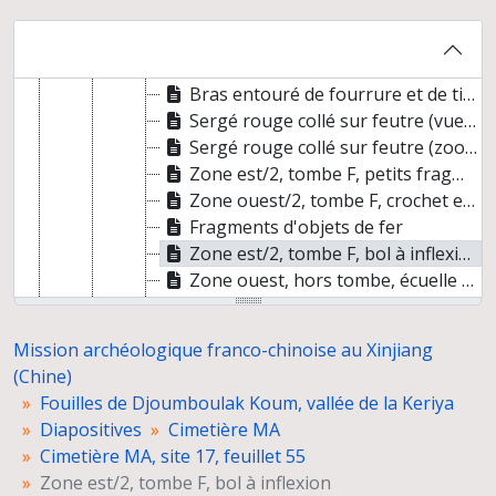
Bras entouré de fourrure et de tissu (détail textile ajouré marron)
Bras entouré de fourrure et de tissu (détail fourrure et tissu rouge)
Bras entouré de fourrure et de tissu (détail vu en coupe)
Bras entouré de fourrure et de tissu (détail toile ajourée marron)
Sergé rouge collé sur feutre (vue générale)
Sergé rouge collé sur feutre (zoom)
Zone est/2, tombe F, petits fragments de tissu rouge et feutre
Zone ouest/2, tombe F, crochet en fer
Fragments d'objets de fer
Zone est/2, tombe F, bol à inflexion
Zone ouest, hors tombe, écuelle carénée (fragment)
2 coquillages gastéropodes (vue ventrale et dorsale)
Broyeur en pierre
Mission archéologique franco-chinoise au Xinjiang
Cimetière MB
(Chine)
Cimetière MC
Fouilles de Djoumboulak Koum, vallée de la Keriya
Cimetière MD
Diapositives
Cimetière MA
Cimetières ME, MG, MH et MK
Cimetière MA, site 17, feuillet 55
Djoumboulak Koum, céramique
Zone est/2, tombe F, bol à inflexion
Djoumboulak Koum, céramique, tombes