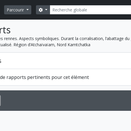
Rechercher
Search options
Parcourir
rts
les rennes. Aspects symboliques. Durant la corralisation, l’abattage du
tualisé. Région d’Atchaïvaïam, Nord Kamtchatka
s
s de rapports pertinents pour cet élément