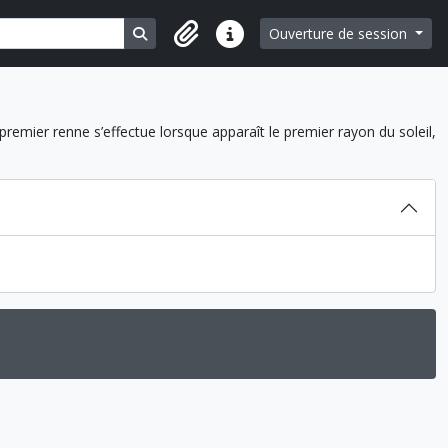
Search in browse page
Ouverture de session
Liens rapides
 premier renne s’effectue lorsque apparaît le premier rayon du soleil,