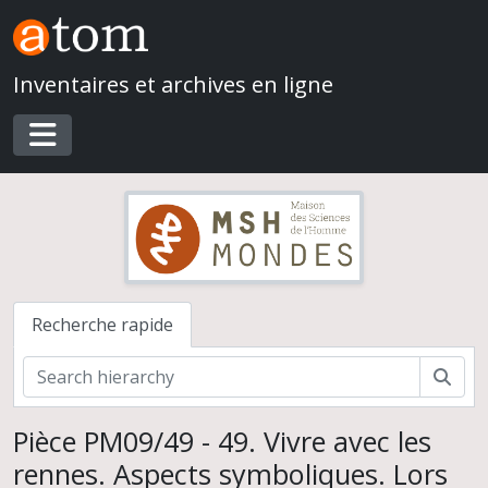
Skip to main content
Inventaires et archives en ligne
Toggle navigation
Recherche rapide
Rech
Expositions de la Maison René-Ginouvès, Archéologie et Ethnologie
Pièce PM09/49 - 49. Vivre avec les
La tombe d'un prince scythe (Kazakhstan)
rennes. Aspects symboliques. Lors
Le Japon de 1937 à 1939 vu par André Leroi-Gourhan