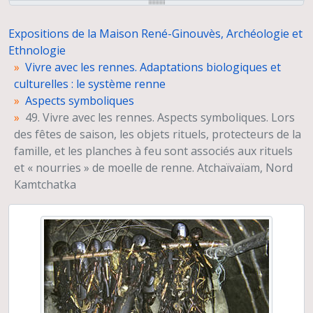
51. Vivre avec les rennes. Aspects symboliques. Les deux grands-pères : le jeune garçon est la réincarnation de son grand-père et traité comme tel. Région d’Atchaïvaïam, Nord Kamtchatka
Hommage à l'hospitalité syrienne
Expositions de la Maison René-Ginouvès, Archéologie et
Momies de la Keriya. Découverte de la Mission Archéologique Franco-chinoise au Xinjiang (Chine)
Ethnologie
Prises de vue de matériels archéologiques. Détails et macro-traces
Vivre avec les rennes. Adaptations biologiques et
"Dharih" Une étape nabatéenne au nord de Pétra (Jordanie)
culturelles : le système renne
Chaîne d'observations microscopiques : un outil pour la recherche. Images numériques
Aspects symboliques
Les écritures cunéiformes et leur déchiffrement
49. Vivre avec les rennes. Aspects symboliques. Lors
Archives de missions archéologiques françaises à l'étranger
des fêtes de saison, les objets rituels, protecteurs de la
Un parcours océanien en images. Hommage à José Garanger (1926-2006)
famille, et les planches à feu sont associés aux rituels
Gontsy (Ukraine), un site à cabanes en os de mammouths du paléolithique supérieur récents
et « nourries » de moelle de renne. Atchaïvaïam, Nord
Groupe d'Enseignement et de Recherche Maya (GERM), 13ème Conférence Maya Européenne, Musée du Quai Branly
Kamtchatka
Itinéraires de Belleville à Djerba de femmes juives tunisiennes vivant en France. Photographie et anthropologie
Agriculture précolombienne dans les Guyanes
Profils d'objets. Approches d'anthropologues et d'archéologues, VIIe colloque international de la Maison René-Ginouvès
Recherches franco-bulgares sur le site néolithique de Kovacevo en Bulgarie
Les carrières de El Ferriol et l'atelier de sculpture d'Elche (Alicante)
Le Mexique d'hier et d'aujourd'hui. Le Mexique, terrain de recherche pour l'archéologie et l'ethnologie française
Des peintures rupestres d'Afrique australe
Du sel et des hommes : approches ethnoarchéologiques