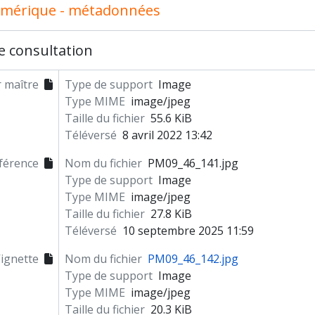
umérique - métadonnées
e consultation
r maître
Type de support
Image
Type MIME
image/jpeg
Taille du fichier
55.6 KiB
Téléversé
8 avril 2022 13:42
férence
Nom du fichier
PM09_46_141.jpg
Type de support
Image
Type MIME
image/jpeg
Taille du fichier
27.8 KiB
Téléversé
10 septembre 2025 11:59
ignette
Nom du fichier
PM09_46_142.jpg
Type de support
Image
Type MIME
image/jpeg
Taille du fichier
20.3 KiB