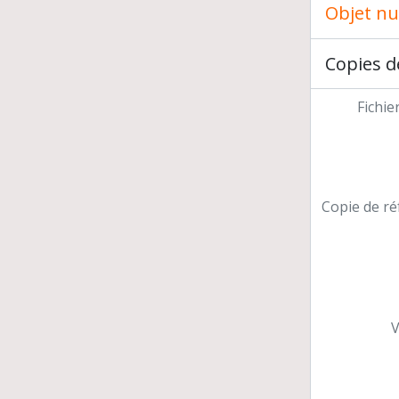
Objet n
Copies d
Fichie
Copie de ré
V