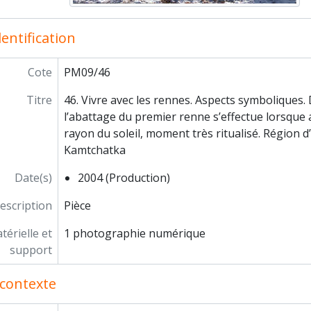
herches franco-bulgares sur le site néolithique de Kovacev
 carrières de El Ferriol et l'atelier de sculpture d'Elche (Alica
entification
Mexique d'hier et d'aujourd'hui. Le Mexique, terrain de rech
 peintures rupestres d'Afrique australe
Cote
PM09/46
 sel et des hommes : approches ethnoarchéologiques
chaîne opératoire funéraire, exemples de gestes et de séquences éc
Titre
46. Vivre avec les rennes. Aspects symboliques. 
l’abattage du premier renne s’effectue lorsque 
rayon du soleil, moment très ritualisé. Région 
Kamtchatka
Date(s)
2004 (Production)
escription
Pièce
érielle et
1 photographie numérique
support
contexte