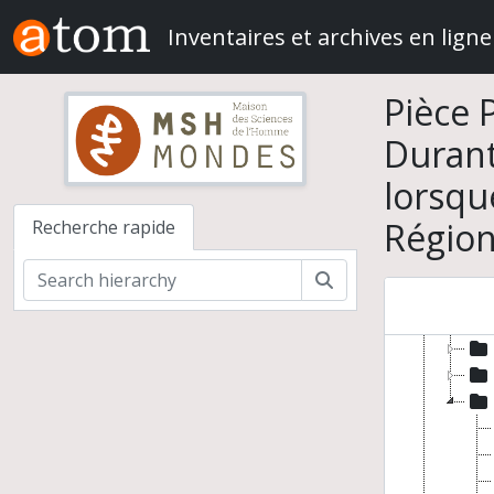
Skip to main content
Inventaires et archives en ligne
Exposi
Pièce 
La 
Le 
Durant
Les
lorsqu
Che
Exp
Région
Recherche rapide
Tro
Rec
Rechercher
Viv