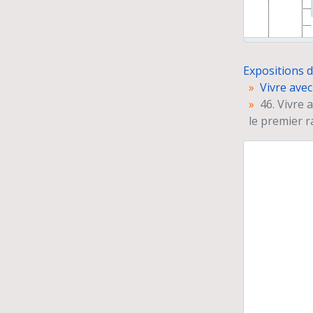
Expositions 
Vivre avec
46. Vivre 
Hom
le premier r
Mom
Pri
"Dh
Cha
Les
Arc
Un
Gon
Gr
Iti
Ag
Pro