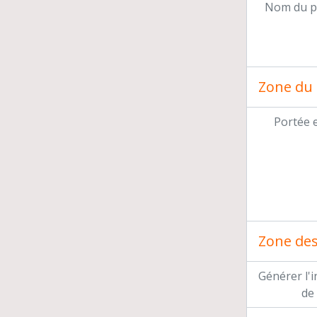
Nom du p
Zone du 
Portée 
Zone des 
Générer l'
de