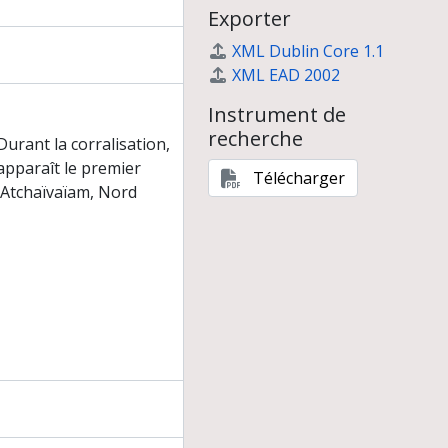
Exporter
o en Bulgarie
nte)
XML Dublin Core 1.1
erche pour l'archéologie et l'ethnologie française
XML EAD 2002
Instrument de
recherche
rits par les ethnologues et reconstruits par les archéologues
Durant la corralisation,
apparaît le premier
Télécharger
d’Atchaïvaïam, Nord