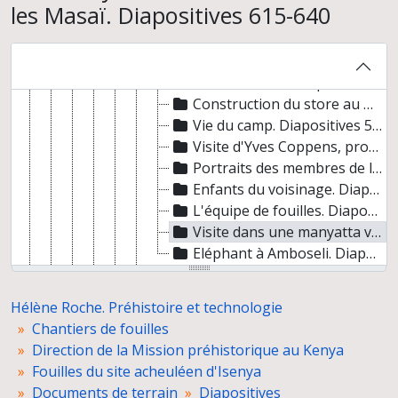
les Masaï. Diapositives 615-640
Vues du site. Diapositives 522-525
Le chenal. Diapositives 526-527
Vues rapprochées des carrés et détails de matériel lithique et osseux. Diapositives 528-556 ter
Autour du site. Diapositives 557-564
Construction du store au Maasai Rural Training Center. Diapositives 565-566
Vie du camp. Diapositives 567-572
Visite d'Yves Coppens, professeur au Collège de France. Diapositives 573-574
Portraits des membres de l'équipe de fouilles. Diapositives 575-603
Enfants du voisinage. Diapositives 604-607
L'équipe de fouilles. Diapositives 608-614
Visite dans une manyatta voisine et fête avec les Masaï. Diapositives 615-640
Eléphant à Amboseli. Diapositives 640 bis-640 ter
Campagne 1986. Diapositives 641-939
Campagne 1987. Diapositives 940-1058
Hélène Roche. Préhistoire et technologie
Campagne 1988. Diapositives 1059-1256 bis
Chantiers de fouilles
Campagnes d'étude. Diapositives 1257-1306
Direction de la Mission préhistorique au Kenya
Photographies de dessins au trait de matériel archéologique. Diapositives 1-26
Fouilles du site acheuléen d'Isenya
Photographies de matériel archéologique. Diapositives 27-162
Documents de terrain
Diapositives