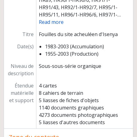
HR89, HR90/1-HR90/6, HR91/1-
HR91/43, HR92/1-HR92/7, HR95/1-
HR95/11, HR96/1-HR96/6, HR97/1-
…
Read more
Titre
Fouilles du site acheuléen d'Isenya
Date(s)
1983-2003 (Accumulation)
1955-2003 (Production)
Niveau de
Sous-sous-série organique
description
Étendue
4 cartes
matérielle
8 cahiers de terrain
et support
5 liasses de fiches d'objets
1140 documents graphiques
4273 documents photographiques
5 liasses d'autres documents