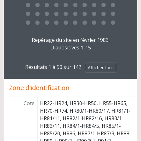
Clicking this description title link will open the desc
Repérage du site en février 1983.
Diapositives 1-15
Résultats 1 à 50 sur 142
Afficher tout
Zone d'identification
Cote
HR22-HR24, HR30-HR50, HR55-HR65,
HR70-HR74, HR80/1-HR80/17, HR81/1-
HR81/11, HR82/1-HR82/16, HR83/1-
HR83/11, HR84/1-HR84/5, HR85/1-
HR85/20, HR86, HR87/1-HR87/3, HR88-