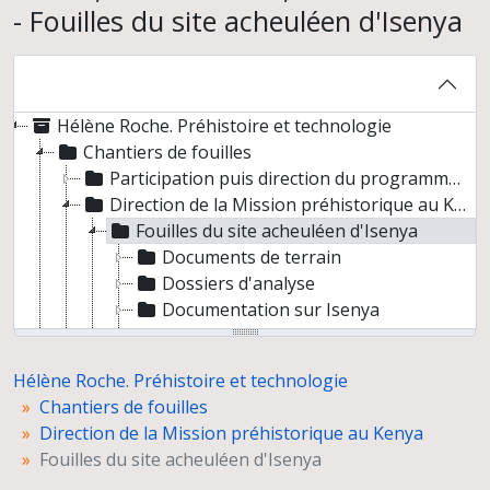
- Fouilles du site acheuléen d'Isenya
Hélène Roche. Préhistoire et technologie
Chantiers de fouilles
Participation puis direction du programme "Préhistoire" de la Mission internationale de l'AFAR (International Afar Expedition), Hadar, Ethiopie entre 1974 et 1976
Direction de la Mission préhistorique au Kenya
Fouilles du site acheuléen d'Isenya
Documents de terrain
Dossiers d'analyse
Documentation sur Isenya
Administration des fouilles
Gestion administrative du West Turkana Archaeological Project (1994-)
Hélène Roche. Préhistoire et technologie
Mission de fouilles à Kömurcü Kaletepe (Turquie) sous la direction de Didier Binder et du Professeur Nur Balkan-Alt, du 15 août au 5 octobre 2001
Chantiers de fouilles
Programmes de recherche
Direction de la Mission préhistorique au Kenya
Préparation de publications
Fouilles du site acheuléen d'Isenya
Congrès et colloques