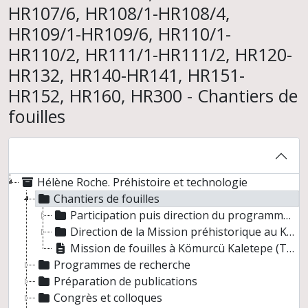
HR107/6, HR108/1-HR108/4,
HR109/1-HR109/6, HR110/1-
HR110/2, HR111/1-HR111/2, HR120-
HR132, HR140-HR141, HR151-
HR152, HR160, HR300 - Chantiers de
fouilles
Hélène Roche. Préhistoire et technologie
Chantiers de fouilles
Participation puis direction du programme "Préhistoire" de la Mission internationale de l'AFAR (International Afar Expedition), Hadar, Ethiopie entre 1974 et 1976
Direction de la Mission préhistorique au Kenya
Mission de fouilles à Kömurcü Kaletepe (Turquie) sous la direction de Didier Binder et du Professeur Nur Balkan-Alt, du 15 août au 5 octobre 2001
Programmes de recherche
Préparation de publications
Congrès et colloques