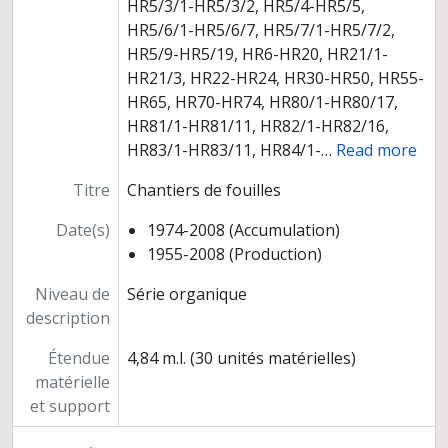
HR5/3/1-HR5/3/2, HR5/4-HR5/5,
HR5/6/1-HR5/6/7, HR5/7/1-HR5/7/2,
HR5/9-HR5/19, HR6-HR20, HR21/1-
HR21/3, HR22-HR24, HR30-HR50, HR55-
HR65, HR70-HR74, HR80/1-HR80/17,
HR81/1-HR81/11, HR82/1-HR82/16,
HR83/1-HR83/11, HR84/1-
…
Read more
Titre
Chantiers de fouilles
Date(s)
1974-2008 (Accumulation)
1955-2008 (Production)
Niveau de
Série organique
description
Étendue
4,84 m.l. (30 unités matérielles)
matérielle
et support