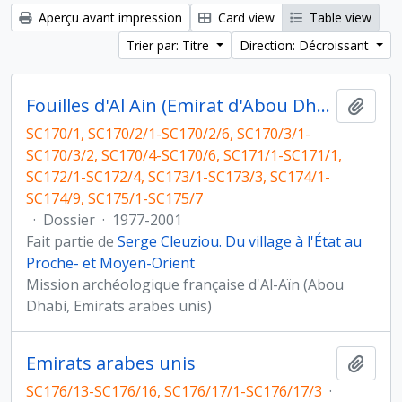
Aperçu avant impression
Card view
Table view
Trier par: Titre
Direction: Décroissant
Fouilles d'Al Ain (Emirat d'Abou Dhabi) et photographies post-fouilles
Ajout
SC170/1, SC170/2/1-SC170/2/6, SC170/3/1-
SC170/3/2, SC170/4-SC170/6, SC171/1-SC171/1,
SC172/1-SC172/4, SC173/1-SC173/3, SC174/1-
SC174/9, SC175/1-SC175/7
·
Dossier
·
1977-2001
Fait partie de
Serge Cleuziou. Du village à l'État au
Proche- et Moyen-Orient
Mission archéologique française d'Al-Aïn (Abou
Dhabi, Emirats arabes unis)
Emirats arabes unis
Ajout
SC176/13-SC176/16, SC176/17/1-SC176/17/3
·