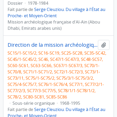
Dossier
·
1978-1984
Fait partie de
Serge Cleuziou. Du village à l'État au
Proche- et Moyen-Orient
Mission archéologique française d'Al-Aïn (Abou
Dhabi, Emirats arabes unis)
Direction de la mission archéologique française d'Al Ain (Abou Dhabi, Emirats arabes unis) et travaux postérieurs
Ajout
SC15/1-SC15/2, SC16-SC19, SC25-SC28, SC35-SC42,
SC45/1-SC45/2, SC46, SC47/1-SC47/3, SC48-SC57,
SC60-SC61, SC63-SC66, SC67/1-SC67/3, SC70/1-
SC70/8, SC71/1-SC71/2, SC72/1-SC72/3, SC73/1-
SC73/11, SC75/1-SC75/2, SC75/3/1-SC75/3/2,
SC75/4-SC75/7, SC76/1-SC76/4, SC77/1, SC77/2/1-
SC77/2/3, SC77/3-SC77/5, SC78/1/1-SC78/1/2,
SC78/2, SC80-SC81, SC85-SC86
·
Sous-série organique
·
1968-1995
Fait partie de
Serge Cleuziou. Du village à l'État au
Proche- et Moyen-Orient