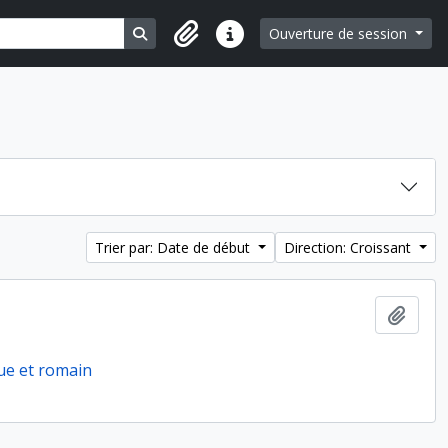
Search in browse page
Ouverture de session
Liens rapides
Trier par: Date de début
Direction: Croissant
Ajout
ue et romain