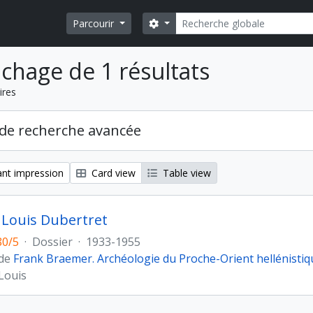
Rechercher
Search options
Parcourir
ichage de 1 résultats
ires
de recherche avancée
nt impression
Card view
Table view
 Louis Dubertret
80/5
·
Dossier
·
1933-1955
 de
Frank Braemer. Archéologie du Proche-Orient hellénistiq
Louis